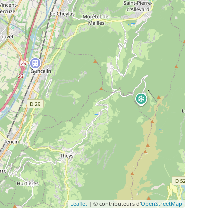
Leaflet
| © contributeurs d'
OpenStreetMap