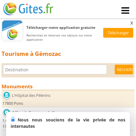
x
Télécharger notre application gratuite
Recherchez et réservez vos séjours sur notre
application
Tourisme à Gémozac
Monuments
L’Hôpital des Pèlerins
17800 Pons
Office de Tourisme de Pons
Nous nous soucions de la vie privée de nos
1 rue du Pontils
internautes
17800 Pons