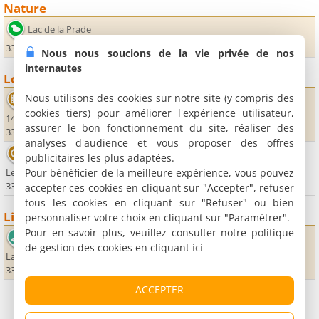
Nature
Lac de la Prade
33430 Bazas
Nous nous soucions de la vie privée de nos
internautes
Loisirs
Nous utilisons des cookies sur notre site (y compris des
Cinéma Le Vog
cookies tiers) pour améliorer l'expérience utilisateur,
14 rue du Palais de Justice
assurer le bon fonctionnement du site, réaliser des
33430 Bazas
analyses d'audience et vous proposer des offres
Aventures Sud Gironde
publicitaires les plus adaptées.
Pour bénéficier de la meilleure expérience, vous pouvez
Le Croy
33430 Bazas
accepter ces cookies en cliquant sur "Accepter", refuser
tous les cookies en cliquant sur "Refuser" ou bien
Lieux sportifs
personnaliser votre choix en cliquant sur "Paramétrer".
Pour en savoir plus, veuillez consulter notre politique
Golf des Graves et Sauternais
de gestion des cookies en cliquant
ici
Lac de Seguin
33210 Saint-Pardon de Conques
ACCEPTER