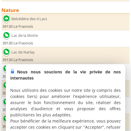
Nature
Belvédère des 4 Lacs
39130 Le Frasnois
Lac de la Motte
39130 Le Frasnois
Lac de Narlay
39130 Le Frasnois
Cascades de la Billaude
Nous nous soucions de la vie privée de nos
39300 Le Vaudioux
internautes
Le Grand Maclu
Nous utilisons des cookies sur notre site (y compris des
39130 Le Frasnois
cookies tiers) pour améliorer l'expérience utilisateur,
Lac de Chalain
assurer le bon fonctionnement du site, réaliser des
analyses d'audience et vous proposer des offres
39130 Fontenu
publicitaires les plus adaptées.
Cascades du Hérisson
Pour bénéficier de la meilleure expérience, vous pouvez
39130 Ménétrux en Joux
accepter ces cookies en cliquant sur "Accepter", refuser