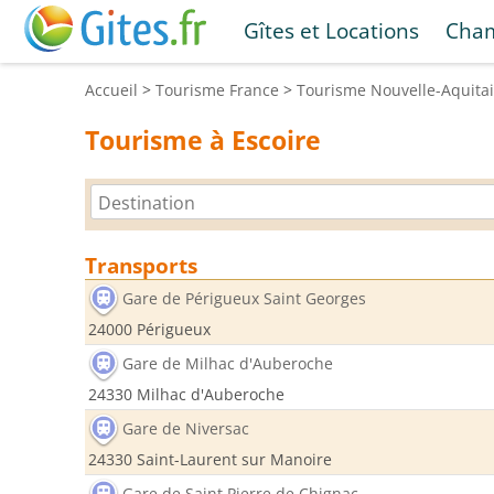
Gîtes et Locations
Cham
Accueil
>
Tourisme
France
>
Tourisme
Nouvelle-Aquita
Tourisme à Escoire
Transports
Gare de Périgueux Saint Georges
24000 Périgueux
Gare de Milhac d'Auberoche
24330 Milhac d'Auberoche
Gare de Niversac
24330 Saint-Laurent sur Manoire
Gare de Saint Pierre de Chignac