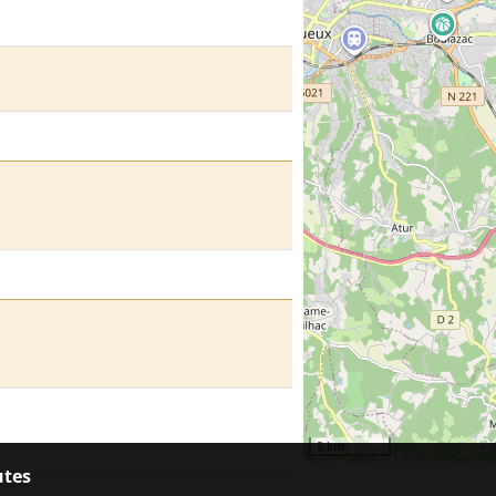
2 km
utes