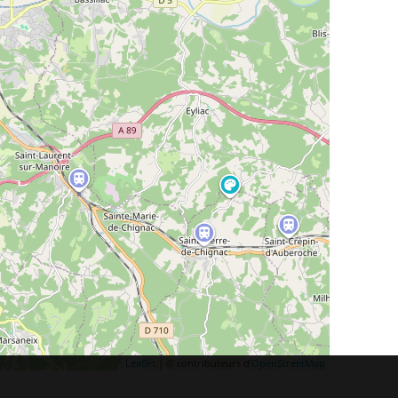
Leaflet
| © contributeurs d'
OpenStreetMap