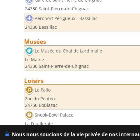
24330 Saint-Pierre-de-Chignac
Aéroport Périgueux - Bassillac
24330 Bassillac
Musées
Le Musée du Chai de Lardimalie
Le Maine
24330 Saint-Pierre-de-Chignac
Loisirs
Le Palio
Zac du Ponteix
24750 Boulazac
Snook-Bowl Palace
La Feuilleraie
24750 Trélissac
Nous nous soucions de la vie privée de nos interna