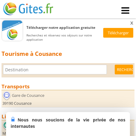
x
Télécharger notre application gratuite
Recherchez et réservez vos séjours sur notre
application
Tourisme à Cousance
Transports
Gare de Cousance
39190 Cousance
Lieux sportifs
Nous nous soucions de la vie privée de nos
Circuit de Bresse
internautes
Milleure