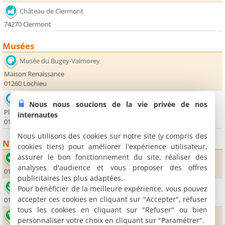
Château de Clermont
74270 Clermont
Musées
Musée du Bugey-Valmorey
Maison Renaissance
01260 Lochieu
Musée du Bois
Nous nous soucions de la vie privée de nos
Place de la République
internautes
01420 Seyssel
Nous utilisons des cookies sur notre site (y compris des
Nature
cookies tiers) pour améliorer l'expérience utilisateur,
assurer le bon fonctionnement du site, réaliser des
Site de Chateauneuf
analyses d'audience et vous proposer des offres
01260 Songieu
publicitaires les plus adaptées.
Pain de Sucre
Pour bénéficier de la meilleure expérience, vous pouvez
accepter ces cookies en cliquant sur "Accepter", refuser
01260 Champagne en Valromey
tous les cookies en cliquant sur "Refuser" ou bien
Lac des Alliettes
personnaliser votre choix en cliquant sur "Paramétrer".