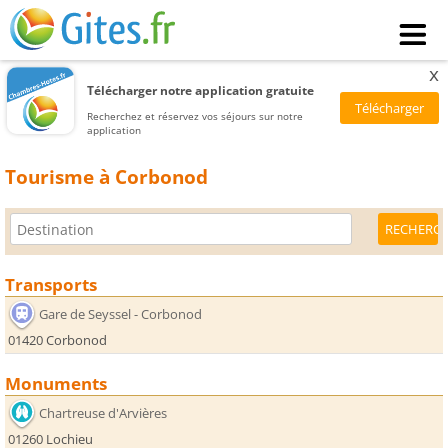
x
Télécharger notre application gratuite
Recherchez et réservez vos séjours sur notre
application
Tourisme à Corbonod
Transports
Gare de Seyssel - Corbonod
01420 Corbonod
Monuments
Chartreuse d'Arvières
01260 Lochieu