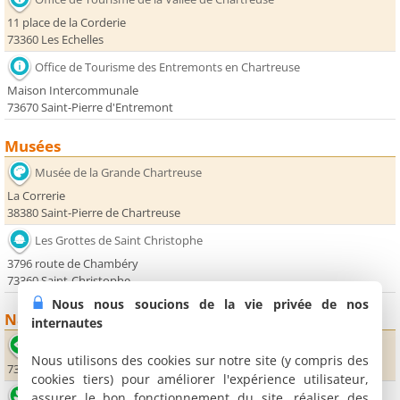
11 place de la Corderie
73360 Les Echelles
Office de Tourisme des Entremonts en Chartreuse
Maison Intercommunale
73670 Saint-Pierre d'Entremont
Musées
Musée de la Grande Chartreuse
La Correrie
38380 Saint-Pierre de Chartreuse
Les Grottes de Saint Christophe
3796 route de Chambéry
73360 Saint-Christophe
Nous nous soucions de la vie privée de nos
Nature
internautes
Point de vue des Gorges du Guiers-Vif
Nous utilisons des cookies sur notre site (y compris des
73160 Corbel
cookies tiers) pour améliorer l'expérience utilisateur,
Cirque de Saint Même
assurer le bon fonctionnement du site, réaliser des