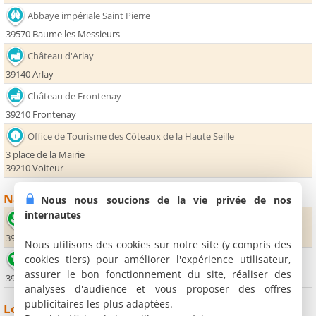
Abbaye impériale Saint Pierre
39570 Baume les Messieurs
Château d'Arlay
39140 Arlay
Château de Frontenay
39210 Frontenay
Office de Tourisme des Côteaux de la Haute Seille
3 place de la Mairie
39210 Voiteur
Nature
Nous nous soucions de la vie privée de nos
internautes
Reculée de Baume
39210 Baume-les-Messieurs
Nous utilisons des cookies sur notre site (y compris des
cookies tiers) pour améliorer l'expérience utilisateur,
Cascade des Tufs
assurer le bon fonctionnement du site, réaliser des
39210 Baume-les-Messieurs
analyses d'audience et vous proposer des offres
publicitaires les plus adaptées.
Loisirs