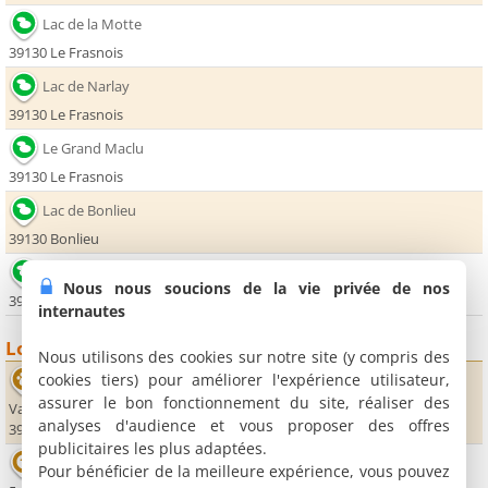
Lac de la Motte
39130 Le Frasnois
Lac de Narlay
39130 Le Frasnois
Le Grand Maclu
39130 Le Frasnois
Lac de Bonlieu
39130 Bonlieu
Cascades du Hérisson
Nous nous soucions de la vie privée de nos
39130 Ménétrux en Joux
internautes
Loisirs
Nous utilisons des cookies sur notre site (y compris des
cookies tiers) pour améliorer l'expérience utilisateur,
Parc animalier du Hérisson
assurer le bon fonctionnement du site, réaliser des
Val Dessous
analyses d'audience et vous proposer des offres
39130 Ménétrux en Joux
publicitaires les plus adaptées.
Sitting Bowl
Pour bénéficier de la meilleure expérience, vous pouvez