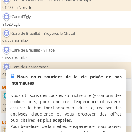
91290 La Norville
Gare d'Égly
91520 Egly
Gare de Breuillet - Bruyères le Châtel
91650 Breuillet
Gare de Breuillet - Village
91650 Breuillet
Gare de Chamarande
91730 Chamarande
Nous nous soucions de la vie privée de nos
internautes
Monuments
Nous utilisons des cookies sur notre site (y compris des
Office de Tourisme de l'Arpajonnais
cookies tiers) pour améliorer l'expérience utilisateur,
22, boulevard Abel Cornaton
assurer le bon fonctionnement du site, réaliser des
91290 Arpajon
analyses d'audience et vous proposer des offres
publicitaires les plus adaptées.
Loisirs
Pour bénéficier de la meilleure expérience, vous pouvez
Cinéma Stars