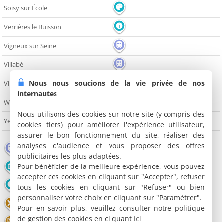
Soisy sur École
Verrières le Buisson
Vigneux sur Seine
Villabé
Nous nous soucions de la vie privée de nos
Viry Châtillon
internautes
Wissous
Nous utilisons des cookies sur notre site (y compris des
Yerres
cookies tiers) pour améliorer l'expérience utilisateur,
assurer le bon fonctionnement du site, réaliser des
analyses d'audience et vous proposer des offres
Gare
Aéroport
Lieu touristique
publicitaires les plus adaptées.
Pour bénéficier de la meilleure expérience, vous pouvez
Monument
Edifice religieux
Château
accepter ces cookies en cliquant sur "Accepter", refuser
Office de tourisme
Musée
Lac / Plan d'eau
tous les cookies en cliquant sur "Refuser" ou bien
personnaliser votre choix en cliquant sur "Paramétrer".
Restaurant
Salle de spectacles
Théâtre
Pour en savoir plus, veuillez consulter notre politique
de gestion des cookies en cliquant
ici
Cinéma
Bowling
Shopping