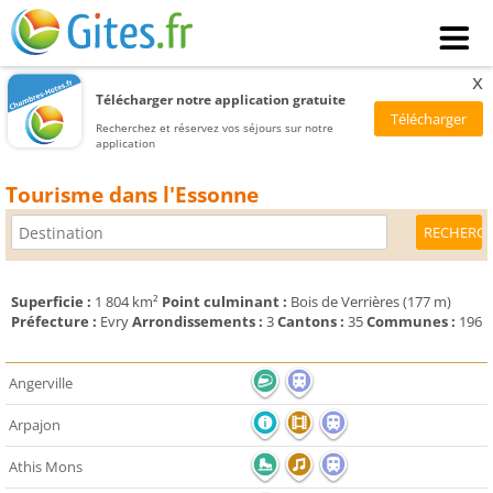
x
Télécharger notre application gratuite
Recherchez et réservez vos séjours sur notre
application
Tourisme dans l'Essonne
Superficie :
1 804 km²
Point culminant :
Bois de Verrières (177 m)
Préfecture :
Evry
Arrondissements :
3
Cantons :
35
Communes :
196
Angerville
Arpajon
Athis Mons