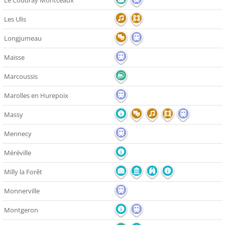
Le Coudray Montceaux
Les Ulis
Longjumeau
Maisse
Marcoussis
Marolles en Hurepoix
Massy
Mennecy
Méréville
Milly la Forêt
Monnerville
Montgeron