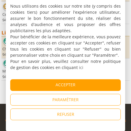
Nous utilisons des cookies sur notre site (y compris des
Cinéma UGC Ciné Cité Créteil
cookies tiers) pour améliorer l'expérience utilisateur,
Centre Commercial Régional Créteil Soleil
assurer le bon fonctionnement du site, réaliser des
94000 Créteil
analyses d'audience et vous proposer des offres
publicitaires les plus adaptées.
Lieux sportifs
Pour bénéficier de la meilleure expérience, vous pouvez
Golf d'Ormesson
accepter ces cookies en cliquant sur "Accepter", refuser
tous les cookies en cliquant sur "Refuser" ou bien
Chemin du Belvédère
94490 Ormesson sur Marne
personnaliser votre choix en cliquant sur "Paramétrer".
Pour en savoir plus, veuillez consulter notre politique
Golf Blue Green Marolles
de gestion des cookies en cliquant
ici
Mail de la Justice
94440 Marolles en Brie
ACCEPTER
PARAMÉTRER
© Copyright 1998 - 2026
REFUSER
Cybevasion
|
Mentions légales
|
Confidentialité
|
CGU
|
Informations
légales
|
Partenaires
|
Système d'alerte
|