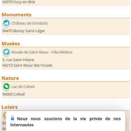
94370 Sucy-en-Brie
Monuments
Château de Grosbois
94470 Boissy Saint-Léger
Musées
Musée de Saint-Maur - Villa Médicis
5, rue Saint-Hilaire
94210 Saint-Maur des Fossés
Nature
Lac de Créteil
94000 Créteil
Loisirs
Cinéma Les Quatre Deltas
Nous nous soucions de la vie privée de nos
81T avenue du Bac
internautes
94210 Saint-Maur des Fossés