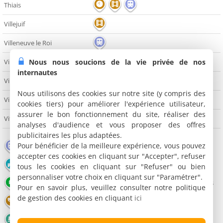
Thiais
Villejuif
Villeneuve le Roi
Nous nous soucions de la vie privée de nos
Villeneuve Saint-Georges
internautes
Villiers sur Marne
Nous utilisons des cookies sur notre site (y compris des
Vincennes
cookies tiers) pour améliorer l'expérience utilisateur,
assurer le bon fonctionnement du site, réaliser des
Vitry sur Seine
analyses d'audience et vous proposer des offres
publicitaires les plus adaptées.
Pour bénéficier de la meilleure expérience, vous pouvez
Gare
Aéroport
Port
accepter ces cookies en cliquant sur "Accepter", refuser
Château
Office de tourisme
Musée
tous les cookies en cliquant sur "Refuser" ou bien
personnaliser votre choix en cliquant sur "Paramétrer".
Parc et Jardin
Lac / Plan d'eau
Salle de spectacles
Pour en savoir plus, veuillez consulter notre politique
de gestion des cookies en cliquant
ici
Théâtre
Cinéma
Bowling
Patinoire
Golf