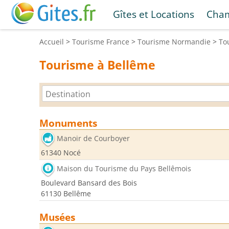
Gîtes et Locations
Cham
Accueil
>
Tourisme
France
>
Tourisme
Normandie
>
To
Tourisme à Bellême
Monuments
Manoir de Courboyer
61340 Nocé
Maison du Tourisme du Pays Bellêmois
Boulevard Bansard des Bois
61130 Bellême
Musées