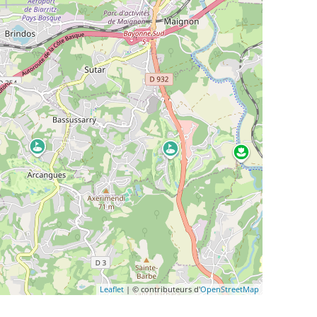
Leaflet
| © contributeurs d'
OpenStreetMap