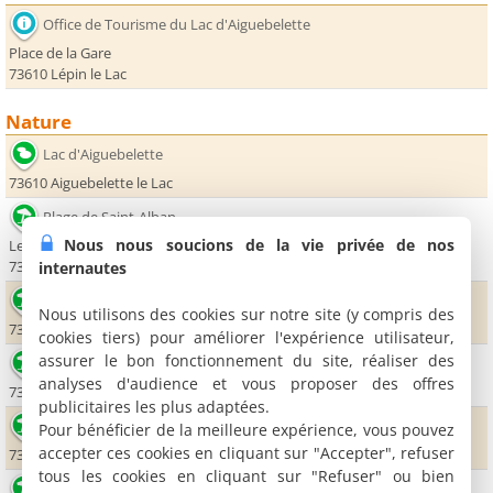
Office de Tourisme du Lac d'Aiguebelette
Place de la Gare
73610 Lépin le Lac
Nature
Lac d'Aiguebelette
73610 Aiguebelette le Lac
Plage de Saint-Alban
Nous nous soucions de la vie privée de nos
Le Gojat
73610 Saint-Alban de Montbel
internautes
Plage de Pré-argent
Nous utilisons des cookies sur notre site (y compris des
73470 Novalaise
cookies tiers) pour améliorer l'expérience utilisateur,
assurer le bon fonctionnement du site, réaliser des
Plage de Bon-Vent
analyses d'audience et vous proposer des offres
73470 Novalaise
publicitaires les plus adaptées.
Plage municipale d'Aiguebelette le Lac
Pour bénéficier de la meilleure expérience, vous pouvez
accepter ces cookies en cliquant sur "Accepter", refuser
73610 Aiguebelette le Lac
tous les cookies en cliquant sur "Refuser" ou bien
Plage municipale de Lépin le Lac