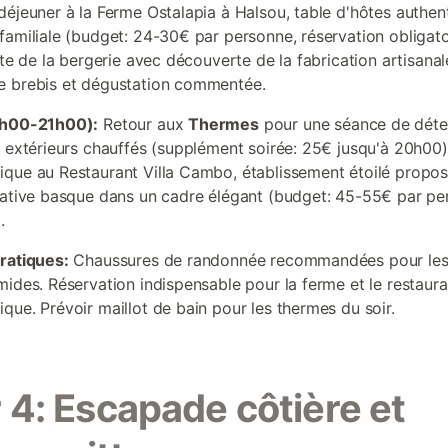
déjeuner à la Ferme Ostalapia à Halsou, table d'hôtes authen
familiale (budget: 24-30€ par personne, réservation obligato
ite de la bergerie avec découverte de la fabrication artisana
e brebis et dégustation commentée.
7h00-21h00):
Retour aux
Thermes
pour une séance de déte
s extérieurs chauffés (supplément soirée: 25€ jusqu'à 20h00)
que au Restaurant Villa Cambo, établissement étoilé propo
éative basque dans un cadre élégant (budget: 45-55€ par pe
.
ratiques:
Chaussures de randonnée recommandées pour les 
mides. Réservation indispensable pour la ferme et le restaura
que. Prévoir maillot de bain pour les thermes du soir.
 4: Escapade côtière et