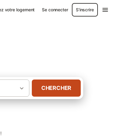
ez votre logement
Se connecter
S'inscrire
ambo les Bains
CHERCHER
·
basque
Gîtes Thermes Cambo les Bains
!