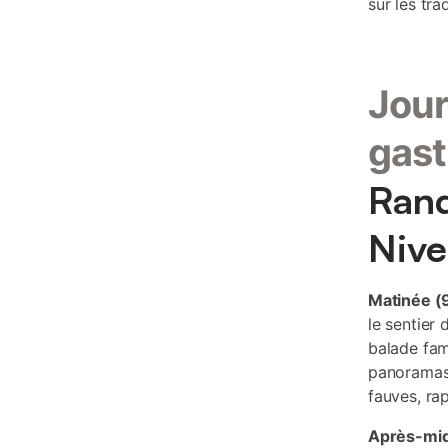
sur les tra
Jour
gast
Rand
Nive
Matinée (
le sentier 
balade fami
panoramas 
fauves, ra
Après-mid