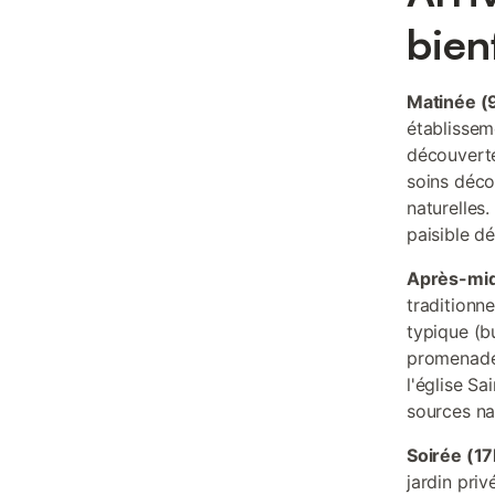
bien
Matinée (
établissem
découverte
soins déco
naturelles
paisible dé
Après-mid
traditionn
typique (b
promenade
l'église S
sources nat
Soirée (1
jardin priv