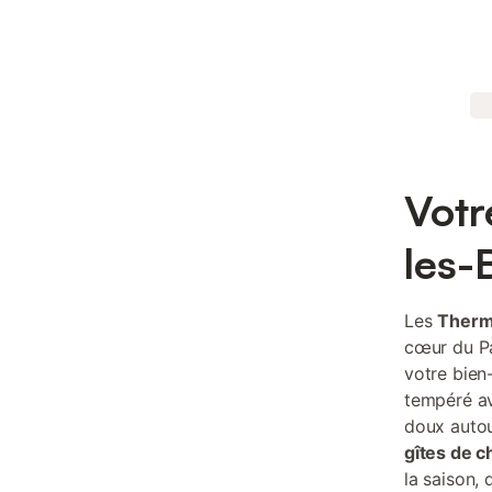
Votr
les-
Les
Ther
cœur du Pa
votre bien
tempéré av
doux autou
gîtes de 
la saison,