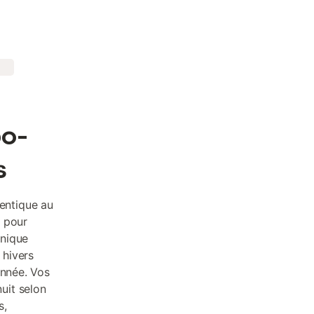
bo-
s
entique au
t pour
anique
 hivers
année. Vos
uit selon
s,