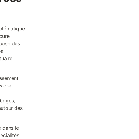
mblématique
cure
opose des
es
tuaire
issement
cadre
mbages,
autour des
 dans le
écialités