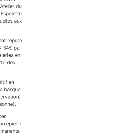
Atelier du
'Espelette
ruelles aux
ant réputé
26-34€ par
aleries en
rte des
itif en
te basque
servation)
sonne).
ter
on épicée.
ermanente