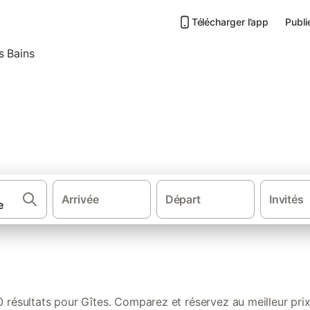
Télécharger l’app
Publi
s de vacances dans Thermes C
Arrivée
Départ
Invités
·
·
·
·
France
Sud de la France
Sud Ouest de France
Aquitaine
Pays 
0 résultats pour Gîtes. Comparez et réservez au meilleur prix