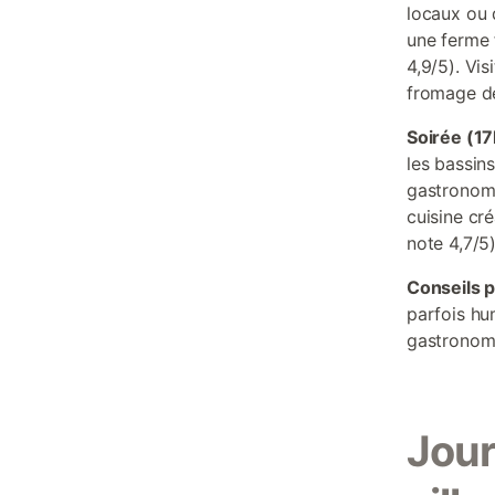
locaux ou 
une ferme 
4,9/5). Vis
fromage d
Soirée (1
les bassin
gastronomi
cuisine cr
note 4,7/5)
Conseils p
parfois hu
gastronomi
Jour