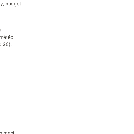
y, budget:
x
 météo
: 3€).
 piment