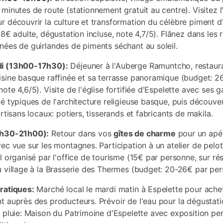
minutes de route (stationnement gratuit au centre). Visitez l'
r découvrir la culture et transformation du célèbre piment d
 8€ adulte, dégustation incluse, note 4,7/5). Flânez dans les 
nées de guirlandes de piments séchant au soleil.
i (13h00-17h30):
Déjeuner à l'Auberge Ramuntcho, restaur
isine basque raffinée et sa terrasse panoramique (budget: 
ote 4,6/5). Visite de l'église fortifiée d'Espelette avec ses g
té typiques de l'architecture religieuse basque, puis découve
artisans locaux: potiers, tisserands et fabricants de makila.
7h30-21h00):
Retour dans vos
gîtes de charme
pour un apér
vec vue sur les montagnes. Participation à un atelier de pelo
l organisé par l'office de tourisme (15€ par personne, sur ré
u village à la Brasserie des Thermes (budget: 20-26€ par per
ratiques:
Marché local le mardi matin à Espelette pour ache
t auprès des producteurs. Prévoir de l'eau pour la dégustati
e pluie: Maison du Patrimoine d'Espelette avec exposition p