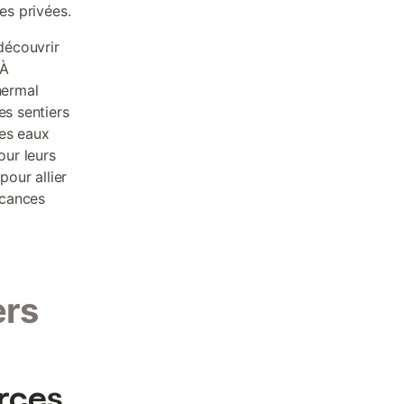
es privées.
découvrir
 À
hermal
es sentiers
Les eaux
ur leurs
pour allier
acances
ers
rces