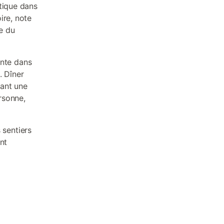
tique dans
ire, note
le du
nte dans
. Dîner
sant une
rsonne,
sentiers
nt