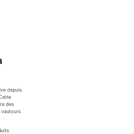
a
ive depuis
 Cette
fre des
 vautours
uits