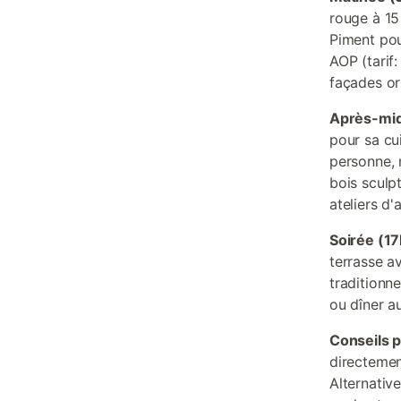
rouge à 15 
Piment pou
AOP (tarif:
façades or
Après-mid
pour sa cu
personne, n
bois sculp
ateliers d'
Soirée (1
terrasse a
traditionne
ou dîner a
Conseils p
directemen
Alternativ