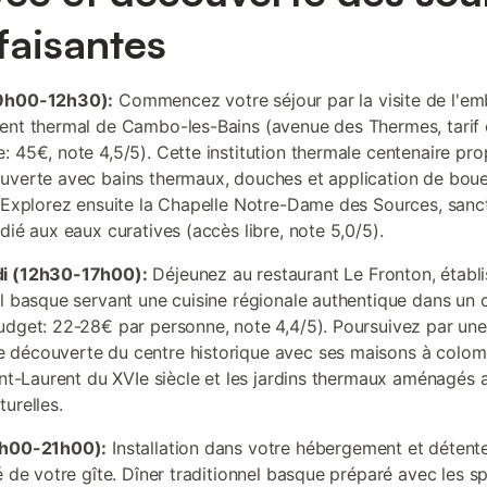
faisantes
9h00-12h30):
Commencez votre séjour par la visite de l'e
ent thermal de Cambo-les-Bains (avenue des Thermes, tarif 
: 45€, note 4,5/5). Cette institution thermale centenaire pr
uverte avec bains thermaux, douches et application de bou
. Explorez ensuite la Chapelle Notre-Dame des Sources, sanc
dié aux eaux curatives (accès libre, note 5,0/5).
i (12h30-17h00):
Déjeunez au restaurant Le Fronton, établ
el basque servant une cuisine régionale authentique dans un 
udget: 22-28€ par personne, note 4,4/5). Poursuivez par une
 découverte du centre historique avec ses maisons à colo
aint-Laurent du XVIe siècle et les jardins thermaux aménagés 
urelles.
7h00-21h00):
Installation dans votre hébergement et détente
é de votre gîte. Dîner traditionnel basque préparé avec les sp