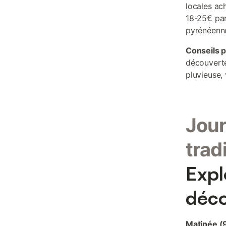
locales ac
18-25€ par
pyrénéenn
Conseils p
découverte
pluvieuse,
Jour
trad
Expl
déco
Matinée (