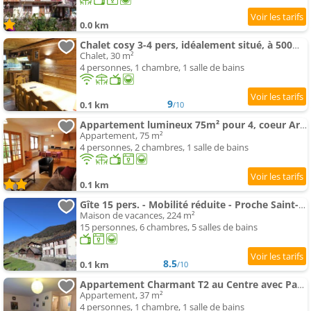
0.0 km
Chalet cosy 3-4 pers, idéalement situé, à 500m des pistes et 100m des commerces - FR-1-342-220
Chalet, 30 m²
4 personnes, 1 chambre, 1 salle de bains
9
0.1 km
/10
Appartement lumineux 75m² pour 4, coeur Arêches, terrasse, 2 chambres, parking privé, proche tout -
Appartement, 75 m²
4 personnes, 2 chambres, 1 salle de bains
0.1 km
Gîte 15 pers. - Mobilité réduite - Proche Saint-Guérin - Parking, Salle de réunion, Ski room - FR-1-
Maison de vacances, 224 m²
15 personnes, 6 chambres, 5 salles de bains
8.5
0.1 km
/10
Appartement Charmant T2 au Centre avec Parking et Wifi - FR-1-342-340
Appartement, 37 m²
4 personnes, 1 chambre, 1 salle de bains