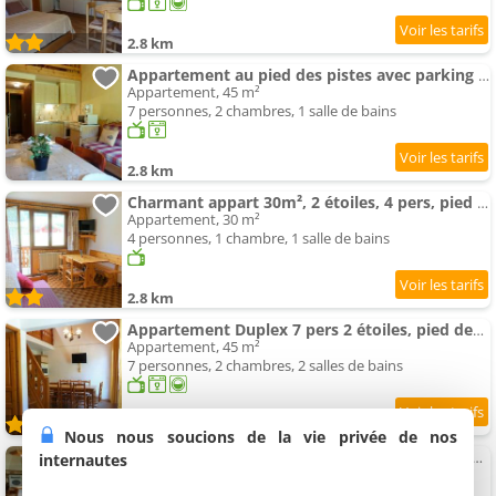
2.8 km
Appartement au pied des pistes avec parking à Arêches-Beaufort - FR-1-342-199
Appartement, 45 m²
7 personnes, 2 chambres, 1 salle de bains
2.8 km
Charmant appart 30m², 2 étoiles, 4 pers, pied des pistes, balcon sud, parking, Arêches à 3km - FR-1-
Appartement, 30 m²
4 personnes, 1 chambre, 1 salle de bains
2.8 km
Appartement Duplex 7 pers 2 étoiles, pied des pistes et randonnées, parking, balcon, WiFi optionnel - FR-1-342-2
Appartement, 45 m²
7 personnes, 2 chambres, 2 salles de bains
2.8 km
Nous nous soucions de la vie privée de nos
Appartement 46m², 2 étoiles, 6 pers, au pied des pistes, Planay, proche Arêches - FR-1-342-153
internautes
Appartement, 46 m²
6 personnes, 2 chambres, 1 salle de bains