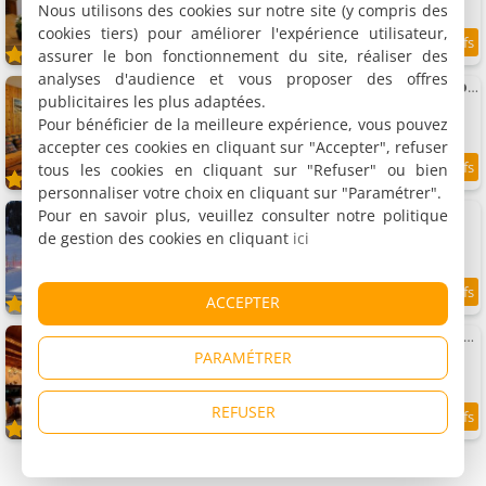
Nous utilisons des cookies sur notre site (y compris des
cookies tiers) pour améliorer l'expérience utilisateur,
assurer le bon fonctionnement du site, réaliser des
2.8 km
analyses d'audience et vous proposer des offres
Appartement 6 pers. au pied des pistes, balcon sud, parking, ski, randonnées - Arêches, 2 étoiles -
publicitaires les plus adaptées.
Appartement, 46 m²
6 personnes, 2 chambres, 1 salle de bains
Pour bénéficier de la meilleure expérience, vous pouvez
accepter ces cookies en cliquant sur "Accepter", refuser
tous les cookies en cliquant sur "Refuser" ou bien
2.8 km
personnaliser votre choix en cliquant sur "Paramétrer".
Appartement Les Myosotis
Pour en savoir plus, veuillez consulter notre politique
Appartement, 42 m²
de gestion des cookies en cliquant
ici
4 personnes, 1 chambre, 1 salle de bains
ACCEPTER
9.6
2.8 km
/10
Chalet cosy sur pistes avec cheminée, terrasse et studio indépendant pour 14 pers. - FR-1-342-239
Chalet, 135 m²
PARAMÉTRER
14 personnes, 3 chambres, 2 salles de bains
REFUSER
2.9 km