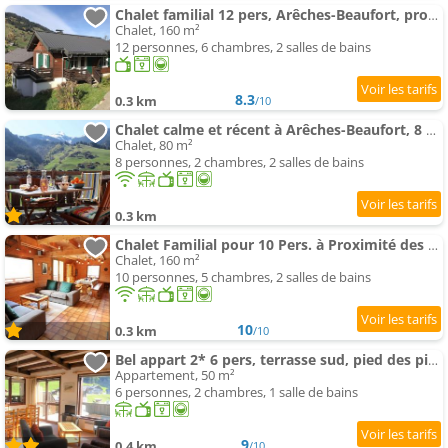
Chalet familial 12 pers, Arêches-Beaufort, proche commerces - FR-1-342-292
Chalet, 160 m²
12 personnes, 6 chambres, 2 salles de bains
8.3
0.3 km
/10
Chalet calme et récent à Arêches-Beaufort, 8 pers, exposé sud, terrasse ensoleillée, proche du villa
Chalet, 80 m²
8 personnes, 2 chambres, 2 salles de bains
0.3 km
Chalet Familial pour 10 Pers. à Proximité des Pistes et Commerces avec Cheminée et Wifi - FR-1-342-2
Chalet, 160 m²
10 personnes, 5 chambres, 2 salles de bains
10
0.3 km
/10
Bel appart 2* 6 pers, terrasse sud, pied des pistes - FR-1-342-241
Appartement, 50 m²
6 personnes, 2 chambres, 1 salle de bains
9
0.4 km
/10