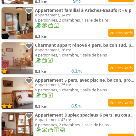
9
0.3 km
/10
Appartement familial à Arêches-Beaufort - 6 pers, 3 chambres, terrasse, piscine, proche ski et villa
Appartement, 34 m²
6 personnes, 2 chambres, 1 salle de bains
0.3 km
Charmant appart rénové 4 pers, balcon sud, plein centre, proche ski et piscine! - FR-1-342-187
Appartement, 26 m²
4 personnes, 1 chambre, 1 salle de bains
8.3
0.3 km
/10
Appartement 5 pers. avec piscine, balcon, proche ski et village - FR-1-342-215
Appartement, 25 m²
5 personnes, 1 chambre, 1 salle de bains
6.5
0.3 km
/10
Appartement Duplex spacieux 6 pers. au cœur du village, proche des pistes, piscine l'été, équipements complets
Appartement, 43 m²
6 personnes, 2 chambres, 1 salle de bains