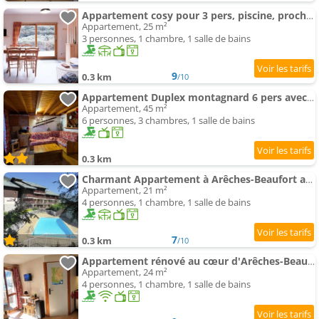
Appartement cosy pour 3 pers, piscine, proche commerces, à Arêches-Beaufort - FR-1-342-131
Appartement, 25 m²
3 personnes, 1 chambre, 1 salle de bains
9
0.3 km
/10
Appartement Duplex montagnard 6 pers avec piscine et loggia, Arêches - FR-1-342-327
Appartement, 45 m²
6 personnes, 3 chambres, 1 salle de bains
0.3 km
Charmant Appartement à Arêches-Beaufort avec terrasse, piscine et parking, idéal -
Appartement, 21 m²
4 personnes, 1 chambre, 1 salle de bains
7
0.3 km
/10
Appartement rénové au cœur d'Arêches-Beaufort, proche pistes, balcon plein sud, piscine, pour 4 per
Appartement, 24 m²
4 personnes, 1 chambre, 1 salle de bains