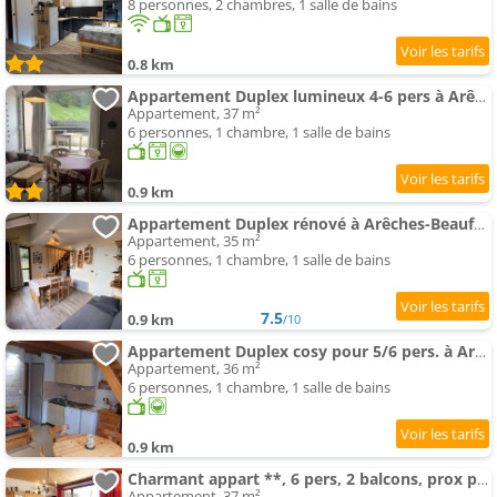
8 personnes, 2 chambres, 1 salle de bains
0.8 km
Appartement Duplex lumineux 4-6 pers à Arêches-Beaufort, proche pistes - FR-1-342-216
Appartement, 37 m²
6 personnes, 1 chambre, 1 salle de bains
0.9 km
Appartement Duplex rénové à Arêches-Beaufort pour 6 pers, loggia calme - FR-1-342-311
Appartement, 35 m²
6 personnes, 1 chambre, 1 salle de bains
7.5
0.9 km
/10
Appartement Duplex cosy pour 5/6 pers. à Arêches-Beaufort, ski-in/ski-out - FR-1-342-326
Appartement, 36 m²
6 personnes, 1 chambre, 1 salle de bains
0.9 km
Charmant appart **, 6 pers, 2 balcons, prox pistes & village, parking gratuit - FR-1-342-147
Appartement, 37 m²