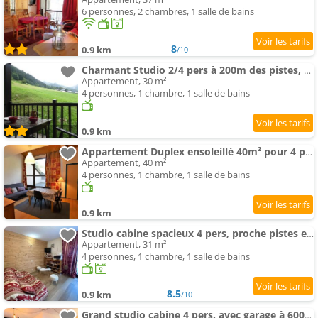
6 personnes, 2 chambres, 1 salle de bains
8
0.9 km
/10
Charmant Studio 2/4 pers à 200m des pistes, balcon sud, animaux admis - FR-1-342-148
Appartement, 30 m²
4 personnes, 1 chambre, 1 salle de bains
0.9 km
Appartement Duplex ensoleillé 40m² pour 4 pers. - Loggia, Wifi, proche commerces et navette enfants - FR-1-342-2
Appartement, 40 m²
4 personnes, 1 chambre, 1 salle de bains
0.9 km
Studio cabine spacieux 4 pers, proche pistes et village, balcon et parking, Arêches-Beaufort - FR-1-
Appartement, 31 m²
4 personnes, 1 chambre, 1 salle de bains
8.5
0.9 km
/10
Grand studio cabine 4 pers. avec garage à 600m des remontées mécaniques - FR-1-342-334