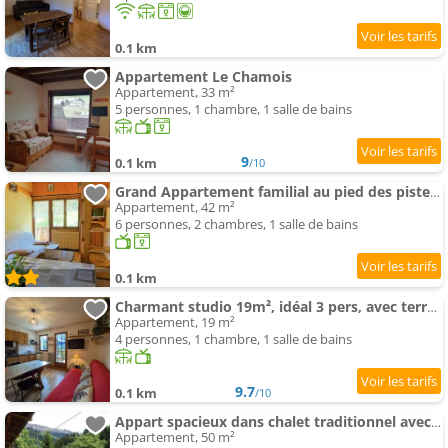
0.1 km
Appartement Le Chamois
Appartement, 33 m²
5 personnes, 1 chambre, 1 salle de bains
9
0.1 km
/10
Grand Appartement familial au pied des pistes pour 8 personnes - FR-1-342-150
Appartement, 42 m²
6 personnes, 2 chambres, 1 salle de bains
0.1 km
Charmant studio 19m², idéal 3 pers, avec terrasse et parking, proche commerces et navette ski - FR-1
Appartement, 19 m²
4 personnes, 1 chambre, 1 salle de bains
9.7
0.1 km
/10
Appart spacieux dans chalet traditionnel avec balcon pour 5 pers. à Arêches-Beaufort - FR-1-342-146
Appartement, 50 m²