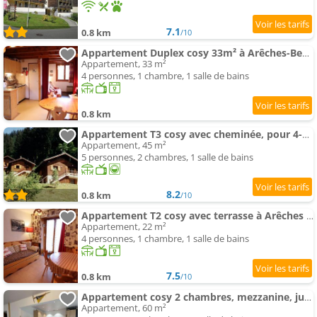
7.1
0.8 km
/10
Appartement Duplex cosy 33m² à Arêches-Beaufort, pour 4 pers., pied des pistes, animaux admis, parking - FR-1-34
Appartement, 33 m²
4 personnes, 1 chambre, 1 salle de bains
0.8 km
Appartement T3 cosy avec cheminée, pour 4-5 pers., skis aux pieds, terrasse sud/ouest, calme à Arêches-Beaufort
Appartement, 45 m²
5 personnes, 2 chambres, 1 salle de bains
8.2
0.8 km
/10
Appartement T2 cosy avec terrasse à Arêches pour 4 pers, proche pistes et navette - FR-1-342-213
Appartement, 22 m²
4 personnes, 1 chambre, 1 salle de bains
7.5
0.8 km
/10
Appartement cosy 2 chambres, mezzanine, jusqu'à 8 pers, Arêches-Beaufort - FR-1-342-338
Appartement, 60 m²