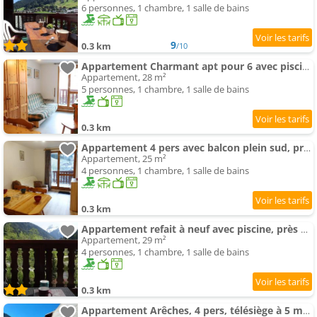
6 personnes, 1 chambre, 1 salle de bains
9
0.3 km
/10
Appartement Charmant apt pour 6 avec piscine à Arêches-Beaufort - FR-1-342-256
Appartement, 28 m²
5 personnes, 1 chambre, 1 salle de bains
0.3 km
Appartement 4 pers avec balcon plein sud, proche pistes et piscine, Beaufort сурация - FR-1-342-258
Appartement, 25 m²
4 personnes, 1 chambre, 1 salle de bains
0.3 km
Appartement refait à neuf avec piscine, près des pistes, - FR-1-342-257
Appartement, 29 m²
4 personnes, 1 chambre, 1 salle de bains
0.3 km
Appartement Arêches, 4 pers, télésiège à 5 mn à pied, grande terrasse en RDJ