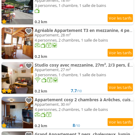
Appartement, 18 m²
3 personnes, 1 chambre, 1 salle de bains
0.2 km
Agréable Appartement T3 en mezzanine, 4 pers, proche des pistes, Wifi, terrasse, services disponible
Appartement, 28 m²
4 personnes, 2 chambres, 1 salle de bains
0.2 km
Studio cosy avec mezzanine, 27m², 2/3 pers, Équipé, Wifi, Balcon, Proche ski et commerces - FR-1-342
Appartement, 27 m²
3 personnes, 1 chambre, 1 salle de bains
7.7
0.2 km
/10
Appartement cosy 2 chambres à Arêches, cuisine équipée et terrasse - FR-1-342-203
Appartement, 30 m²
4 personnes, 2 chambres, 1 salle de bains
8
0.2 km
/10
Grand Appartement 7 pers, chaleureux, lumineux, à Arêches-Beaufort - FR-1-342-305