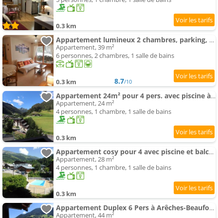
0.3 km
Appartement lumineux 2 chambres, parking, terrasse, proche commerces et pistes à Arêches-Beaufort -
Appartement, 39 m²
6 personnes, 2 chambres, 1 salle de bains
8.7
0.3 km
/10
Appartement 24m² pour 4 pers. avec piscine à Arêches-Beaufort - FR-1-342-252
Appartement, 24 m²
4 personnes, 1 chambre, 1 salle de bains
0.3 km
Appartement cosy pour 4 avec piscine et balcon à Arêches-Beaufort - FR-1-342-254
Appartement, 28 m²
4 personnes, 1 chambre, 1 salle de bains
0.3 km
Appartement Duplex 6 Pers à Arêches-Beaufort : Piscine, Garage, Proche Ski, Animaux OK, Wifi - FR-1-342-255
Appartement, 44 m²