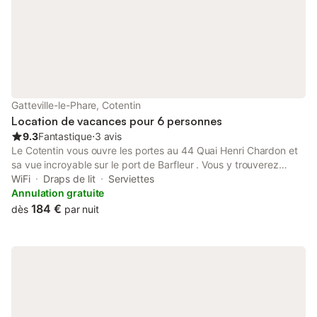
Gatteville-le-Phare, Cotentin
Location de vacances pour 6 personnes
9.3
Fantastique
⋅
3 avis
Le Cotentin vous ouvre les portes au 44 Quai Henri Chardon et
sa vue incroyable sur le port de Barfleur . Vous y trouverez
quiétude, air marin, promenades, visites et tous les côtés
WiFi
Draps de lit
Serviettes
agréables d’une petite maison en pierres (3 chambre) du pays
Annulation gratuite
nouvellement aménagée.
184 €
dès
par nuit