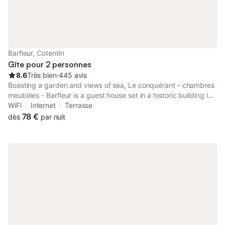
Barfleur, Cotentin
Gîte pour 2 personnes
8.6
Très bien
⋅
445 avis
Boasting a garden and views of sea, Le conquérant - chambres
meublées - Barfleur is a guest house set in a historic building in
Barfleur, 1 km from Sambière Beach. There is a private entrance
WiFi
Internet
Terrasse
at the guest house for the convenience of those who stay.
78 €
dès
par nuit