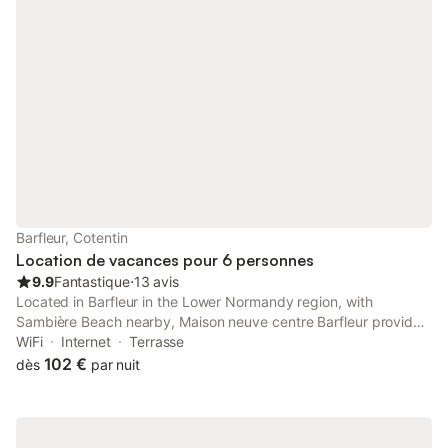
Barfleur, Cotentin
Location de vacances pour 6 personnes
9.9
Fantastique
⋅
13 avis
Located in Barfleur in the Lower Normandy region, with
Sambière Beach nearby, Maison neuve centre Barfleur provides
accommodation with free WiFi and free private parking. Set 11
WiFi
Internet
Terrasse
km from Tatihou Fort, the property offers a garden.
102 €
dès
par nuit