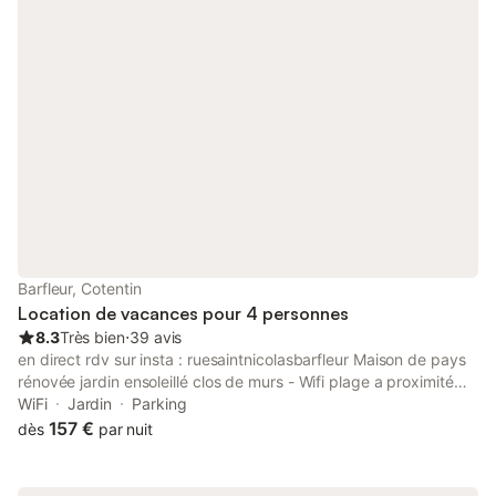
Barfleur, Cotentin
Location de vacances pour 4 personnes
8.3
Très bien
⋅
39 avis
en direct rdv sur insta : ruesaintnicolasbarfleur Maison de pays
rénovée jardin ensoleillé clos de murs - Wifi plage a proximité
Maison de pays en granit avec toutes les commodités à pieds.
WiFi
Jardin
Parking
Vous pourrez vous reposer au bord de mer au rythme des
157 €
dès
par nuit
marées sur ce pittoresque petit port de pêche de Barfleur. RDC
: Grande pièce à vivre avec canapé et fauteuil grande table
pour les repas; pas de cheminée en état de marche, cuisine