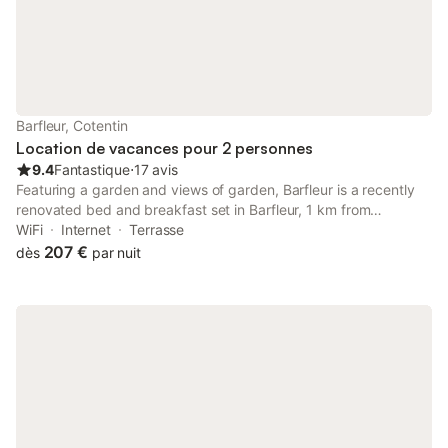
Barfleur, Cotentin
Location de vacances pour 2 personnes
9.4
Fantastique
⋅
17 avis
Featuring a garden and views of garden, Barfleur is a recently
renovated bed and breakfast set in Barfleur, 1 km from
Sambière Beach.
WiFi
Internet
Terrasse
207 €
dès
par nuit