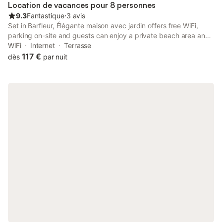
Location de vacances pour 8 personnes
9.3
Fantastique
⋅
3 avis
Set in Barfleur, Élégante maison avec jardin offers free WiFi,
parking on-site and guests can enjoy a private beach area and
a garden. With garden views, this accommodation features a
WiFi
Internet
Terrasse
balcony. A public car park is located nearby.
117 €
dès
par nuit