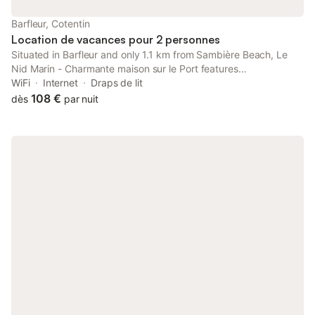
Barfleur, Cotentin
Location de vacances pour 2 personnes
Situated in Barfleur and only 1.1 km from Sambière Beach, Le
Nid Marin - Charmante maison sur le Port features
accommodation with sea views, free WiFi and free private
WiFi
Internet
Draps de lit
parking.
108 €
dès
par nuit