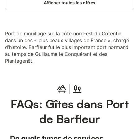
Afficher toutes les offres
(80x100) avec lavabo, ainsi qu'WC indépendant. A l'étage: - un
palier lumineux, avec coin lecture - une chambre avec 2 lits
simples (90x190), 14m² - une chambre avec un lit double
(160x200), 14m² - une salle de douche avec wc. Une cour
paysagée, et fermée par un portail, vous offre un parking privé.
Port de mouillage sur la côte nord-est du Cotentin,
Vous pourrez profiter du grand préau abrité et ensoleillé. Salon
dans un des « plus beaux villages de France », chargé
de jardin, transats et barbecue à disposition Linge de maison
inclus, il comprend les draps (lits fait), serviettes de toilette et
d’histoire. Barfleur fut le plus important port normand
torchons OPTION: Ménage de fin de séjour 110€
au temps de Guillaume le Conquérant et des
Plantagenêt.
FAQs: Gîtes dans Port
de Barfleur
De quels types de services