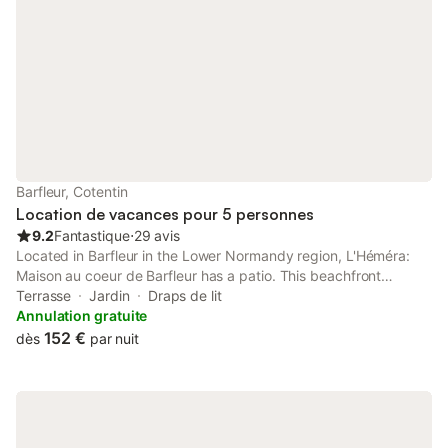
Barfleur, Cotentin
Location de vacances pour 5 personnes
9.2
Fantastique
⋅
29 avis
Located in Barfleur in the Lower Normandy region, L'Héméra:
Maison au coeur de Barfleur has a patio. This beachfront
property offers access to a terrace. The property is non-
Terrasse
Jardin
Draps de lit
smoking and is set 1 km from Sambière Beach.
Annulation gratuite
152 €
dès
par nuit