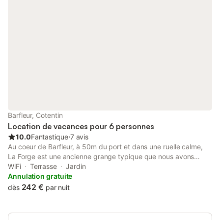
Barfleur, Cotentin
Location de vacances pour 6 personnes
10.0
Fantastique
⋅
7 avis
Au coeur de Barfleur, à 50m du port et dans une ruelle calme,
La Forge est une ancienne grange typique que nous avons
transformée en une habitation confortable et charmante. La
WiFi
Terrasse
Jardin
maison, peut accueillir 6 personnes et se compose: Au RDC: -
Annulation gratuite
une pièce de vie avec cuisine aménagée et équipée, avec un
242 €
dès
par nuit
mur en pierres apparentes - un grand salon, avec un mur en
pierres apparentes, TV, - un WC, - une suite parentale: une
chambre (lit double 160x200) avec sa salle de douche