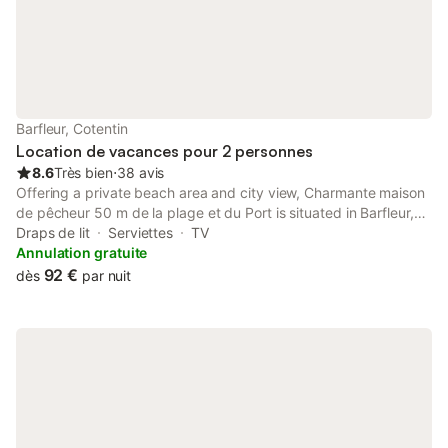
Barfleur, Cotentin
Location de vacances pour 2 personnes
8.6
Très bien
⋅
38 avis
Offering a private beach area and city view, Charmante maison
de pêcheur 50 m de la plage et du Port is situated in Barfleur,
1.2 km from Sambière Beach and 12 km from Tatihou Fort.
Draps de lit
Serviettes
TV
Annulation gratuite
92 €
dès
par nuit