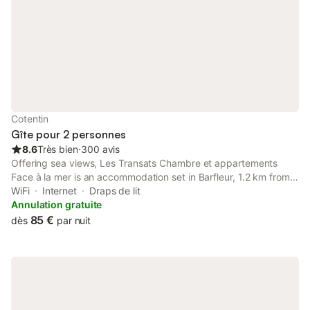
Cotentin
Gîte pour 2 personnes
8.6
Très bien
⋅
300 avis
Offering sea views, Les Transats Chambre et appartements
Face à la mer is an accommodation set in Barfleur, 1.2 km from
Sambière Beach and 12 km from Tatihou Fort.
WiFi
Internet
Draps de lit
Annulation gratuite
85 €
dès
par nuit