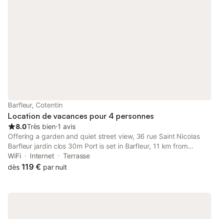
Barfleur, Cotentin
Location de vacances pour 4 personnes
8.0
Très bien
⋅
1 avis
Offering a garden and quiet street view, 36 rue Saint Nicolas
Barfleur jardin clos 30m Port is set in Barfleur, 11 km from
Tatihou Fort and 29 km from La Cite de la Mer.
WiFi
Internet
Terrasse
119 €
dès
par nuit