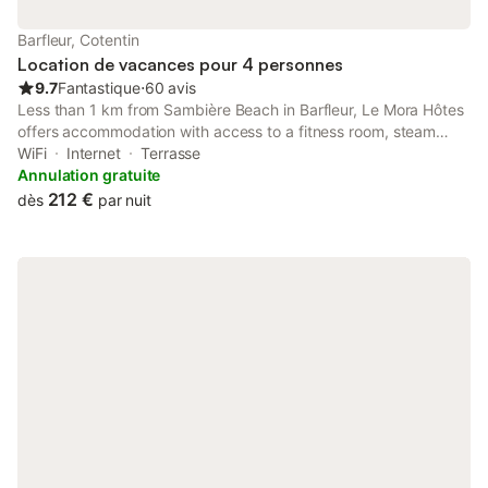
Barfleur, Cotentin
Location de vacances pour 4 personnes
9.7
Fantastique
⋅
60 avis
Less than 1 km from Sambière Beach in Barfleur, Le Mora Hôtes
offers accommodation with access to a fitness room, steam
room and solarium. It is located 11 km from Tatihou Fort and
WiFi
Internet
Terrasse
features luggage storage space.
Annulation gratuite
212 €
dès
par nuit