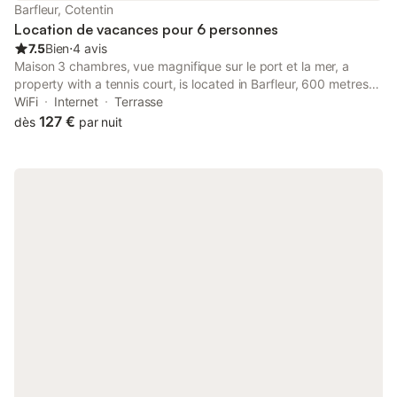
Barfleur, Cotentin
Location de vacances pour 6 personnes
7.5
Bien
⋅
4 avis
Maison 3 chambres, vue magnifique sur le port et la mer, a
property with a tennis court, is located in Barfleur, 600 metres
from Sambière Beach, 11 km from Tatihou Fort, as well as 29 km
WiFi
Internet
Terrasse
from La Cite de la Mer.
127 €
dès
par nuit