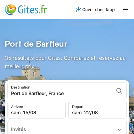
Ouvrir dans l’app
Port de Barfleur
35 résultats pour Gîtes. Comparez et réservez au
meilleur prix!
Destination
Port de Barfleur, France
Arrivée
Départ
sam. 15/08
sam. 22/08
Invités