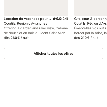
Location de vacances pour 4 personnes
9.0
(
24
)
Gîte pour 2 personn
Courtils, Région d'Avranches
Courtils, Région d'Av
Offering a garden and river view, Cabane
Émerveillez vos nuits
de douanier en baie du Mont Saint Michel
bercer par la brise, l
hébergement insolite is set in Courtils, 17
dès
260 €
/
nuit
oiseaux et le craque
dès
219 €
/
nuit
km from Scriptorial of Avranches -
cette cabane située 
Manuscript Museum of Mont Saint-Michel
Baie. Ce lieu vous of
and 41 km from Granville Train Station.
le Mont Saint Michel,
Afficher toutes les offres
Herbus. OFFRE SPÉC
POUR LES SÉJOURS
DURÉE. Dans le cas o
intéressés, n'hésitez
Pour information, je 
Connectez-vous et économisez
semaine et au mois. 
Se connecter
jusqu'à 10% sur nos logements.
constitué d'une pièce
d'environ 20m² et est
d'environ 300m². Ne 
de la rusticité et de 
logement, car c'est ce