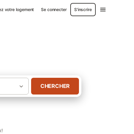
ez votre logement
Se connecter
S'inscrire
CHERCHER
·
arais poitevin
Gîtes Plage des Conches
x!