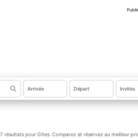
Publi
s
Arrivée
Départ
Invités
·
·
·
·
nces
France
Pays de la Loire
Vendée
Parc Naturel Régional du M
7 résultats pour Gîtes. Comparez et réservez au meilleur pri