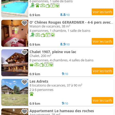
6 personnes, 1 salle de bains
8.8
0.9 km
/10
O' Chênes Rouges GERARDMER - 4-6 pers avec terrasse vue lac et montagne
Maison de vacances, 38 m²
4 personnes, 1 chambre, 1 salle de bains
8.9
0.9 km
/10
Chalet 1907, pleine vue lac
Chalet, 200 m²
8 personnes, 4 chambres, 4 salles de bains
9
0.9 km
/10
Les Adrets
8 locations de vacances, 37 à 90 m²
2 à 6 personnes
9
0.9 km
/10
Appartement Le hameau des roches
Appartement, 75 m²