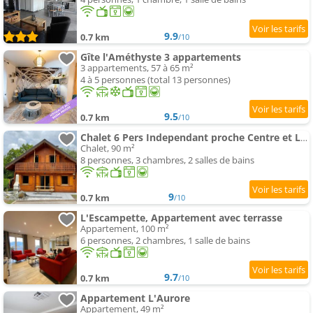
9.9
0.7 km
/10
Gîte l'Améthyste 3 appartements
3 appartements, 57 à 65 m²
4 à 5 personnes (total 13 personnes)
9.5
0.7 km
/10
Chalet 6 Pers Independant proche Centre et Lac
Chalet, 90 m²
8 personnes, 3 chambres, 2 salles de bains
9
0.7 km
/10
L'Escampette, Appartement avec terrasse
Appartement, 100 m²
6 personnes, 2 chambres, 1 salle de bains
9.7
0.7 km
/10
Appartement L'Aurore
Appartement, 49 m²