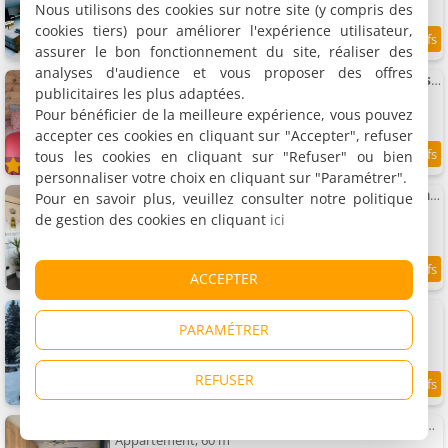
Nous utilisons des cookies sur notre site (y compris des
cookies tiers) pour améliorer l'expérience utilisateur,
9
assurer le bon fonctionnement du site, réaliser des
1.2 km
/10
analyses d'audience et vous proposer des offres
Appartement 3* au calme pour 4, 2 chambres, proche centre &pistes
publicitaires les plus adaptées.
Appartement, 54 m²
4 personnes, 2 chambres, 1 salle de bains
Pour bénéficier de la meilleure expérience, vous pouvez
accepter ces cookies en cliquant sur "Accepter", refuser
tous les cookies en cliquant sur "Refuser" ou bien
9.6
1.2 km
/10
personnaliser votre choix en cliquant sur "Paramétrer".
La reine Appartement pour deux personnes avec magnifique vue et spa
Pour en savoir plus, veuillez consulter notre politique
Appartement, 10 m²
de gestion des cookies en cliquant
ici
2 personnes, 1 chambre, 1 salle de bains
ACCEPTER
9.2
1.2 km
/10
Appartements La maison du Xetté
3 appartements, 50 à 120 m²
PARAMÉTRER
4 à 10 personnes (total 20 personnes)
REFUSER
9.1
1.2 km
/10
la ruche Bel Appartement avec terrasse, magnifique vue , 2 spa
Appartement, 60 m²