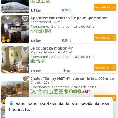
8.9
1.1 km
/10
Appartement centre ville pour 6personnes
Appartement, 65 m²
4 personnes, 2 chambres, 1 salle de bains
8.9
1.1 km
/10
Le Couarôge maison 4P
Maison de vacances, 47 m²
4 personnes, 2 chambres, 1 salle de bains
9
1.1 km
/10
Chalet "Sunny Hill" 4*, vue sur le lac, 400m des pistes de ski
Chalet, 120 m²
6 personnes, 3 chambres, 2 salles de bains
9.7
1.1 km
/10
Nous nous soucions de la vie privée de nos
Appartement Spacieux moderne calme - Hypercentre Gérardmer
internautes
Appartement, 71 m²
6 personnes, 1 salle de bains