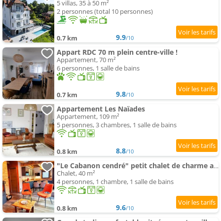
5 villas, 35 à 50 m²
2 personnes (total 10 personnes)
9.9
0.7 km
/10
Appart RDC 70 m plein centre-ville !
Appartement, 70 m²
6 personnes, 1 salle de bains
9.8
0.7 km
/10
Appartement Les Naïades
Appartement, 109 m²
5 personnes, 3 chambres, 1 salle de bains
8.8
0.8 km
/10
"Le Cabanon cendré" petit chalet de charme au coeur de Gérardmer
Chalet, 40 m²
4 personnes, 1 chambre, 1 salle de bains
9.6
0.8 km
/10