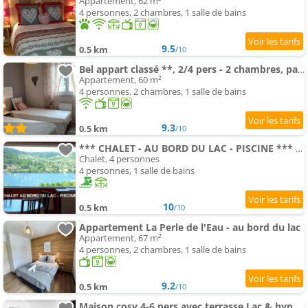
Appartement, 62 m²
4 personnes, 2 chambres, 1 salle de bains
9.5
0.5 km
/10
Bel appart classé **, 2/4 pers - 2 chambres, parking privé
Appartement, 60 m²
4 personnes, 2 chambres, 1 salle de bains
9.3
0.5 km
/10
*** CHALET - AU BORD DU LAC - PISCINE *** - 350 € / SEMAINE
Chalet, 4 personnes
4 personnes, 1 salle de bains
10
0.5 km
/10
Appartement La Perle de l'Eau - au bord du lac
Appartement, 67 m²
4 personnes, 2 chambres, 1 salle de bains
9.2
0.5 km
/10
Maison cosy 4-6 pers avec terrasse Lac & hyper centre à pied 300 m Linge inclus