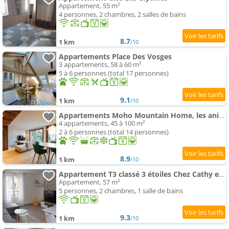
Appartement, 55 m²
4 personnes, 2 chambres, 2 salles de bains
8.7
1 km
/10
Appartements Place Des Vosges
3 appartements, 58 à 60 m²
5 à 6 personnes (total 17 personnes)
9.1
1 km
/10
Appartements Moho Mountain Home, les animaux fantastiques
4 appartements, 45 à 100 m²
2 à 6 personnes (total 14 personnes)
8.9
1 km
/10
Appartement T3 classé 3 étoiles Chez Cathy et Frank situé en plein centre de Gérardmer
Appartement, 57 m²
5 personnes, 2 chambres, 1 salle de bains
9.3
1 km
/10