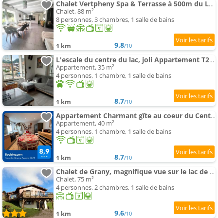
Chalet Vertpheny Spa & Terrasse à 500m du Lac de Gérardmer
Chalet, 88 m²
8 personnes, 3 chambres, 1 salle de bains
9.8
1 km
/10
L'escale du centre du lac, joli Appartement T2, proche lac
Appartement, 35 m²
4 personnes, 1 chambre, 1 salle de bains
8.7
1 km
/10
Appartement Charmant gîte au coeur du Centre Ville
Appartement, 40 m²
4 personnes, 1 chambre, 1 salle de bains
8.7
1 km
/10
Chalet de Grany, magnifique vue sur le lac de Gérardmer
Chalet, 75 m²
4 personnes, 2 chambres, 1 salle de bains
9.6
1 km
/10