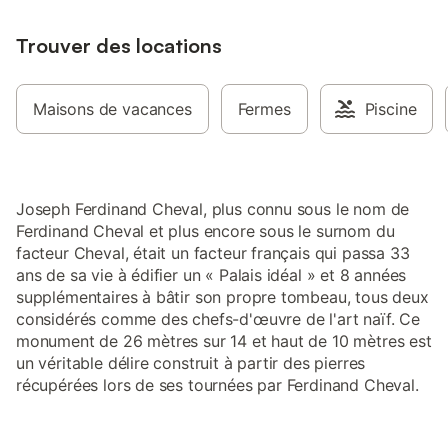
WC indépendant sont dédiés aux 2
chambres situées au 1er étage (4 lits en
80 pouvant être réunis en 2 lits de 160)
Trouver des locations
et dotées d'un brasseur d'air. Elles sont
desservies par une coursive longeant
l'imposante cheminée en briques . Un
Maisons de vacances
Fermes
Piscine
local sécurisé pour vos vélos et un abri
pour les motos peuvent être mis à votre
disposition gracieusement. "Idéalement"
située pour vivre le quotidien d'un village
sans véhicule en démarrant par la rue
Joseph Ferdinand Cheval, plus connu sous le nom de
piétonne à 50m : marché, commerces,
Ferdinand Cheval et plus encore sous le surnom du
restaurants, piscine, équipements
facteur Cheval, était un facteur français qui passa 33
sportifs de proximité dont 1 Pump Track,
ans de sa vie à édifier un « Palais idéal » et 8 années
basket 3x3 ... et pour rayonner dans la
supplémentaires à bâtir son propre tombeau, tous deux
Drôme des collines, la localisation de ce
considérés comme des chefs-d'œuvre de l'art naïf. Ce
gîte permet de profiter du patrimoine et
monument de 26 mètres sur 14 et haut de 10 mètres est
des produits du terroir : Foyer de Charité
de Marthe Robin (7 km), et dans un rayon
un véritable délire construit à partir des pierres
de 30 km, la cité médiévale de Saint-
récupérées lors de ses tournées par Ferdinand Cheval.
Antoine l'Abbaye (38), les Domaines vitic