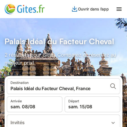
Ouvrir dans l’app
Palais Idéal du Facteur Cheval
2 résultats pour Gîtes. Comparez et réservez au
meilleur prix!
Destination
Palais Idéal du Facteur Cheval, France
Arrivée
Départ
sam. 08/08
sam. 15/08
Invités