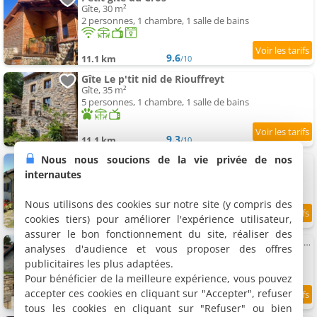
Gîte, 30 m²
2 personnes, 1 chambre, 1 salle de bains
9.6
11.1 km
/10
Gîte Le p'tit nid de Riouffreyt
Gîte, 35 m²
5 personnes, 1 chambre, 1 salle de bains
9.3
11.1 km
/10
Nous nous soucions de la vie privée de nos
La Bergerie les Pierres du Chomeil
Maison de vacances, 40 m²
internautes
4 personnes, 1 chambre, 1 salle de bains
Nous utilisons des cookies sur notre site (y compris des
cookies tiers) pour améliorer l'expérience utilisateur,
11.3 km
assurer le bon fonctionnement du site, réaliser des
Gite de groupe à la campagne - idéal pour un week-end entre amis ou famille
analyses d'audience et vous proposer des offres
Maison de vacances, 170 m²
publicitaires les plus adaptées.
14 personnes, 4 chambres, 2 salles de bains
Pour bénéficier de la meilleure expérience, vous pouvez
accepter ces cookies en cliquant sur "Accepter", refuser
11.3 km
tous les cookies en cliquant sur "Refuser" ou bien