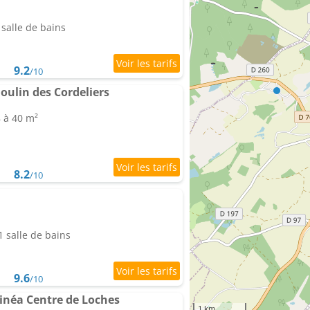
salle de bains
9.2
/10
oulin des Cordeliers
8 à 40 m²
8.2
/10
 salle de bains
9.6
/10
inéa Centre de Loches
1 km