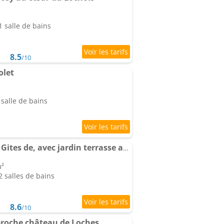
 salle de bains
8.5
/10
olet
salle de bains
La Maison du Donjon - Gites de, avec jardin terrasse avec vue sur le Donjon
m²
 salles de bains
8.6
/10
proche château de Loches