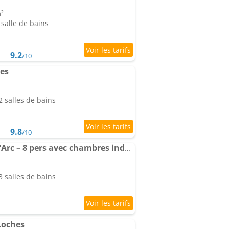
m²
salle de bains
9.2
/10
es
 salles de bains
9.8
/10
Appartement Jeanne d’Arc – 8 pers avec chambres indépendantes
 salles de bains
Loches