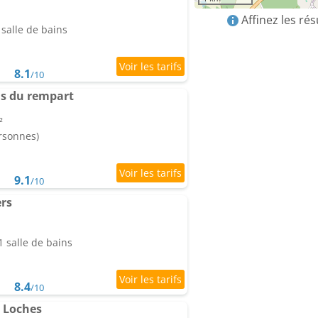
Affinez les ré
salle de bains
8.1
/10
is du rempart
²
ersonnes)
9.1
/10
ers
 salle de bains
8.4
/10
e Loches