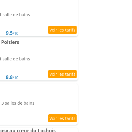
 salle de bains
9.5
/10
Poitiers
 salle de bains
8.8
/10
3 salles de bains
osy au cœur du Lochois