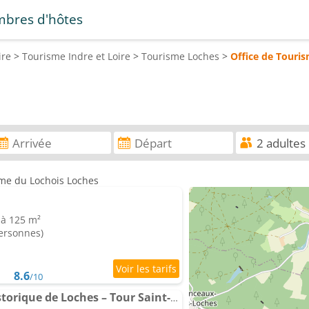
bres d'hôtes
ire
>
Tourisme
Indre et Loire
>
Tourisme
Loches
>
Office de Touri
sme du Lochois Loches
 à 125 m²
personnes)
8.6
/10
Appartement Cœur historique de Loches – Tour Saint-Antoine