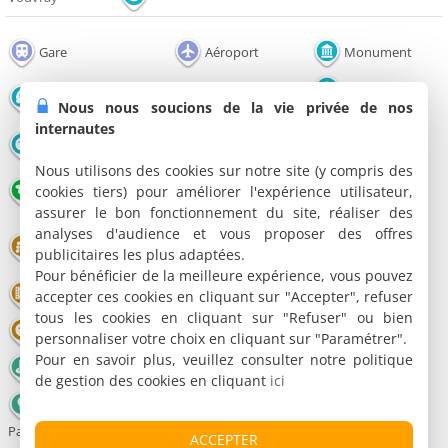
Gare
Aéroport
Monument
Office de
Edifice religieux
Château
Nous nous soucions de la vie privée de nos
tourisme
internautes
Musée
Grotte
Parc et Jardin
Nous utilisons des cookies sur notre site (y compris des
Congrès - Parc
cookies tiers) pour améliorer l'expérience utilisateur,
Lac / Plan d'eau
Restaurant
Expo
assurer le bon fonctionnement du site, réaliser des
analyses d'audience et vous proposer des offres
Salle de
Domaine viticole
Théâtre
publicitaires les plus adaptées.
spectacles
Pour bénéficier de la meilleure expérience, vous pouvez
Cinéma
Parc animalier
Parc de loisirs
accepter ces cookies en cliquant sur "Accepter", refuser
tous les cookies en cliquant sur "Refuser" ou bien
Bowling
Football
Patinoire
personnaliser votre choix en cliquant sur "Paramétrer".
Pour en savoir plus, veuillez consulter notre politique
Golf
Equitation
Piscine
de gestion des cookies en cliquant
ici
Montgolfière -
Parachute
ACCEPTER