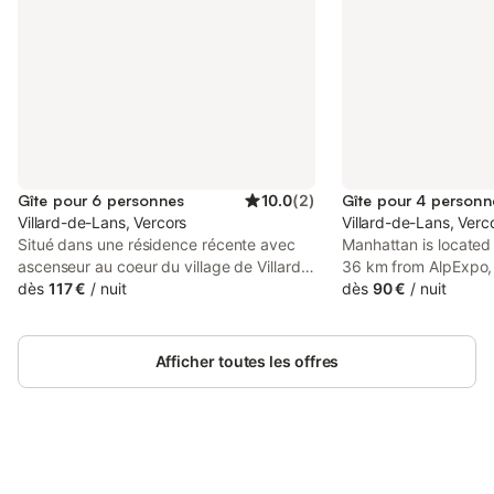
Gîte pour 6 personnes
10.0
(
2
)
Gîte pour 4 personn
Villard-de-Lans, Vercors
Villard-de-Lans, Verc
Situé dans une résidence récente avec
Manhattan is located 
ascenseur au coeur du village de Villard
36 km from AlpExpo,
de Lans et doté d'une grande terrasse
dès
117 €
/
nuit
Stadium, and 36 km
dès
90 €
/
nuit
vue nature et montagne, cet
33 km from World Tr
appartement se compose : - D'une entrée
Grenoble, the proper
avec rangement intégré. - D'une grande
and free private park
Afficher toutes les offres
pièce de vie avec cuisine aménagée et
équipée ouverte sur le salon. - D'une
chambre (lit 160cm) avec rangement
intégré. - D'une deuxième chambre (lit
160cm) avec rangement intégré. - D'une
salle d'eau avec lave linge. - D'un wc
Connectez-vous et économisez