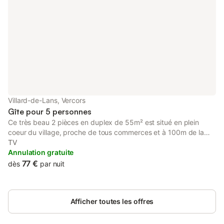
Villard-de-Lans, Vercors
Gîte pour 5 personnes
Ce très beau 2 pièces en duplex de 55m² est situé en plein
coeur du village, proche de tous commerces et à 100m de la
piscine et de la patinoire. Sa double exposition sud/est rend cet
TV
appartement très lumineux. CHAMBRE + COIN CABINE: 1 lit 2
Annulation gratuite
places en 160 1 armoire 1 TV ecran plat 1 lit 1 place en 90
77 €
dès
par nuit
SALON : 1 canapé convertible 2 places en 160 Table 5
personnes 1 TV ecran plat CUISINE : 1 Réfrigérateur 1 Micro-
onde 1 Lave vaiselle 1 Bouilloire / 1 cafeteire NESPRESSO
Afficher toutes les offres
EXTERIEUR : Terrasse donnant sur le centre du village SALLE DE
BAIN : 1 douche italienne 1 lavabo Lave linge TOILETTES
SEPARES OPTIONS EN SUS : Location de lit bébé, à reserver