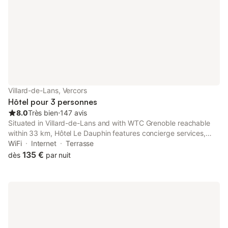
présent. Sauf indication de borne de
charge électrique présente dans le
logement, la recharge d
Villard-de-Lans, Vercors
Hôtel pour 3 personnes
8.0
Très bien
⋅
147 avis
Situated in Villard-de-Lans and with WTC Grenoble reachable
within 33 km, Hôtel Le Dauphin features concierge services,
non-smoking rooms, a garden, free WiFi throughout the
WiFi
Internet
Terrasse
property and a terrace.
135 €
dès
par nuit