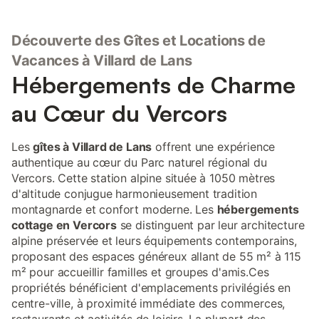
avant votre arrivée. Le ménage de fin de séjour n'est pas inclus
(A réserver). Nous ne proposons pas la location de draps et
Découverte des Gîtes et Locations de
serviettes. Le bien ne dispose pas de draps et serviettes.
Caution de 400 euros demandée à l'arrivée. Prestations
Vacances à Villard de Lans
optionnelles à régler sur place et à réserver avant votre arrivée :
Hébergements de Charme
. Ménage 2 pièces : 75.0 € par séjour Ce logement est diffusé
par un professionnel. Sauf mention contraire, les prestations,
au Cœur du Vercors
telles que ménage, draps, serviettes etc.. ne sont pas incluses
dans le prix de cette location. Si animaux de compagnie admis
(indiqué dans annonce), un supplément peut s'appliquer. Seuls
Les
gîtes à Villard de Lans
offrent une expérience
les équipements mentionnés spécifiquement dans cette
authentique au cœur du Parc naturel régional du
annonce sont présents. Un équipement non indiqué n'est pas
Vercors. Cette station alpine située à 1050 mètres
considéré comme pr
d'altitude conjugue harmonieusement tradition
montagnarde et confort moderne. Les
hébergements
cottage en Vercors
se distinguent par leur architecture
alpine préservée et leurs équipements contemporains,
proposant des espaces généreux allant de 55 m² à 115
m² pour accueillir familles et groupes d'amis.Ces
propriétés bénéficient d'emplacements privilégiés en
centre-ville, à proximité immédiate des commerces,