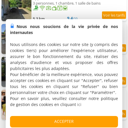
3 personnes, 1 chambre, 1 salle de bains
9.4
5.3 km
/10
Nous nous soucions de la vie privée de nos
Maison au cœur des vignes 11 per
Maison de vacances, 135 m²
internautes
10 personnes, 3 chambres, 2 salles de bains
Nous utilisons des cookies sur notre site (y compris des
cookies tiers) pour améliorer l'expérience utilisateur,
5.5 km
assurer le bon fonctionnement du site, réaliser des
Evidence Maison d'hôtes
analyses d'audience et vous proposer des offres
2 maisons de vacances, 20 m²
publicitaires les plus adaptées.
2 personnes (total 4 personnes)
Pour bénéficier de la meilleure expérience, vous pouvez
accepter ces cookies en cliquant sur "Accepter", refuser
9.7
5.7 km
/10
tous les cookies en cliquant sur "Refuser" ou bien
personnaliser votre choix en cliquant sur "Paramétrer".
Appartement Le mai buisson
Appartement, 140 m²
Pour en savoir plus, veuillez consulter notre politique
1 personne, 5 salles de bains
de gestion des cookies en cliquant
ici
6 km
ACCEPTER