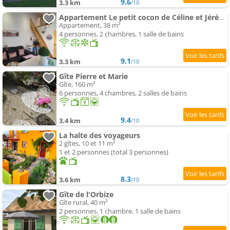
9.6
3.3 km
/10
Appartement Le petit cocon de Céline et Jérémy
Appartement, 38 m²
4 personnes, 2 chambres, 1 salle de bains
9.1
3.3 km
/10
Gîte Pierre et Marie
Gîte, 160 m²
6 personnes, 4 chambres, 2 salles de bains
9.4
3.4 km
/10
La halte des voyageurs
2 gîtes, 10 et 11 m²
1 et 2 personnes (total 3 personnes)
8.3
3.6 km
/10
Gîte de l'Orbize
Gîte rural, 40 m²
2 personnes, 1 chambre, 1 salle de bains