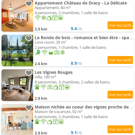
Appartement Château de Dracy - La Délicate
Appartement, 60 m²
4 personnes, 2 chambres, 1 salle de bains
9.4
2.5 km
/10
La Ronde de bois - romance et bien être - spa privatif
Love room, 35 m²
2 personnes, 1 chambre, 1 salle de bains
8.9
2.6 km
/10
Les Vignes Rouges
Villa, 180 m²
8 personnes, 3 chambres, 2 salles de bains
2.8 km
Maison nichée au coeur des vignes proche de Givry
Maison de vacances, 92 m²
6 personnes, 2 chambres, 1 salle de bains
9.1
2.8 km
/10