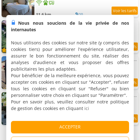
9
11.6 km
/10
Nous nous soucions de la vie privée de nos
Gîte Braunis
Gîte, 150 m²
internautes
8 personnes, 4 chambres, 3 salles de bains
Nous utilisons des cookies sur notre site (y compris des
cookies tiers) pour améliorer l'expérience utilisateur,
11.7 km
assurer le bon fonctionnement du site, réaliser des
exceptionnel loft style industriel tout équipé avec spa
analyses d'audience et vous proposer des offres
Maison de vacances, 436 m²
publicitaires les plus adaptées.
15 personnes, 6 chambres, 4 salles de bains
Pour bénéficier de la meilleure expérience, vous pouvez
accepter ces cookies en cliquant sur "Accepter", refuser
7.7
11.8 km
/10
tous les cookies en cliquant sur "Refuser" ou bien
personnaliser votre choix en cliquant sur "Paramétrer".
Studio Bellevue 3 rue du bourg a Montastruc 47380 entrée indépendante
Gîte, 30 m²
Pour en savoir plus, veuillez consulter notre politique
4 personnes, 1 chambre, 1 salle de bains
de gestion des cookies en cliquant
ici
7.7
11.8 km
/10
ACCEPTER