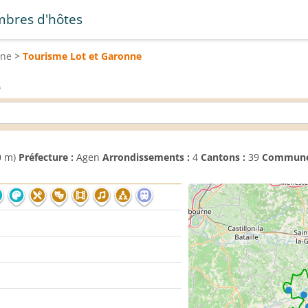
bres d'hôtes
ine
>
Tourisme
Lot et Garonne
e
0 m)
Préfecture :
Agen
Arrondissements :
4
Cantons :
39
Commune