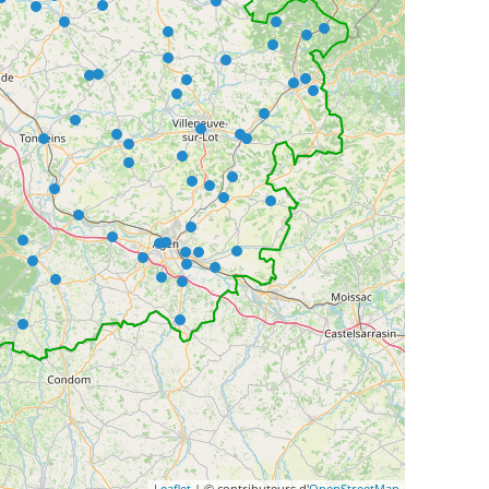
Leaflet
| © contributeurs d'
OpenStreetMap