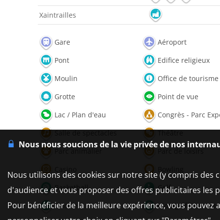
Xaintrailles
Gare
Aéroport
Pont
Edifice religieux
Moulin
Office de tourisme
Grotte
Point de vue
Lac / Plan d'eau
Congrès - Parc Exp
Salle de spectacles
Théâtre
Nous nous soucions de la vie privée de nos interna
Parc animalier
Parc de loisirs
Casino
Bowling
Nous utilisons des cookies sur notre site (y compris des c
Basketball
Golf
d'audience et vous proposer des offres publicitaires les 
Pour bénéficier de la meilleure expérience, vous pouvez a
Piscine
Montgolfière - Par