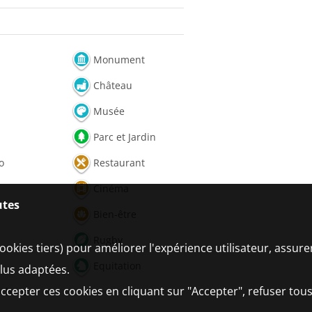
Monument
Château
Musée
Parc et Jardin
o
Restaurant
Cinéma
utes
Bien-être
Rugby
ookies tiers) pour améliorer l'expérience utilisateur, assur
Equitation
plus adaptées.
ccepter ces cookies en cliquant sur "Accepter", refuser tous
achute