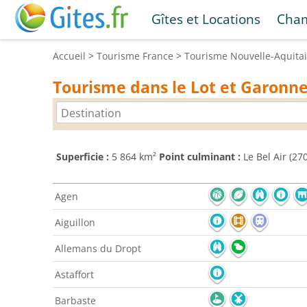
Gîtes et Locations
Cham
Accueil
>
Tourisme
France
>
Tourisme
Nouvelle-Aquita
Tourisme dans le Lot et Garonn
Superficie :
5 864 km²
Point culminant :
Le Bel Air (27
Agen
Aiguillon
Allemans du Dropt
Astaffort
Barbaste