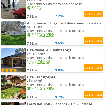
3 personnes, 1 chambre, 1 salle de bains
7.2
7.1 km
/10
Appartement Logement dans maison + extérieur
Appartement, 130 m²
6 personnes, 3 chambres, 1 salle de bains
9.6
7.4 km
/10
Gîte chalet, Au Doubs Logis
Chalet, 70 m²
6 personnes, 2 chambres, 1 salle de bains
9.8
7.9 km
/10
Gîte Les Cigognes
Gîte, 65 m²
5 personnes, 2 chambres, 1 salle de bains
9.7
8.1 km
/10
Loray des Bois - Cabanne - Tipi - Cottage