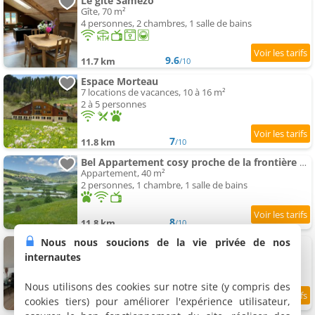
Le gîte Samezo
Gîte, 70 m²
4 personnes, 2 chambres, 1 salle de bains
9.6
11.7 km
/10
Espace Morteau
7 locations de vacances, 10 à 16 m²
2 à 5 personnes
7
11.8 km
/10
Bel Appartement cosy proche de la frontière Suisse
Appartement, 40 m²
2 personnes, 1 chambre, 1 salle de bains
8
11.8 km
/10
Nous nous soucions de la vie privée de nos
Beau Studio Cosy proche frontière Suisse
Appartement, 18 m²
internautes
2 personnes, 1 chambre, 1 salle de bains
Nous utilisons des cookies sur notre site (y compris des
cookies tiers) pour améliorer l'expérience utilisateur,
7.6
11.8 km
/10