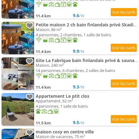
9.6
11.4 km
/10
Petite maison 2 ch bain finlandais privé Skadi & sauna
Maison, 86 m²
4 personnes, 2 chambres, 1 salle de bains
9.9
11.4 km
/10
Gite La Fabrique bain finlandais privé & sauna et 7 chambres
Maison, 240 m²
14 personnes, 6 chambres, 2 salles de bains
9.3
11.4 km
/10
Appartement Le ptit clos
Appartement, 62 m²
4 personnes, 1 salle de bains
9.5
11.5 km
/10
maison cosy en centre ville
Maison de vacances, 75 m²