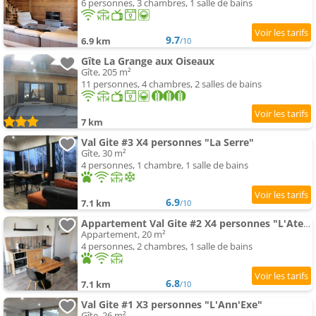
6 personnes, 3 chambres, 1 salle de bains
9.7
6.9 km
/10
Gîte La Grange aux Oiseaux
Gîte, 205 m²
11 personnes, 4 chambres, 2 salles de bains
7 km
Val Gite #3 X4 personnes "La Serre"
Gîte, 30 m²
4 personnes, 1 chambre, 1 salle de bains
6.9
7.1 km
/10
Appartement Val Gite #2 X4 personnes "L'Atelier"
Appartement, 20 m²
4 personnes, 2 chambres, 1 salle de bains
6.8
7.1 km
/10
Val Gite #1 X3 personnes "L'Ann'Exe"
Gîte, 26 m²