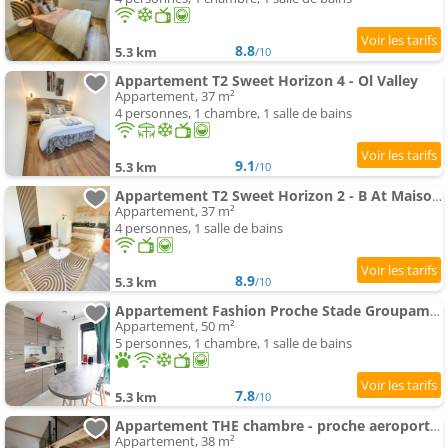
8.8
5.3 km
/10
Appartement T2 Sweet Horizon 4 - Ol Valley
Appartement, 37 m²
4 personnes, 1 chambre, 1 salle de bains
9.1
5.3 km
/10
Appartement T2 Sweet Horizon 2 - B At Maison - Stade Groupama Ldlc
Appartement, 37 m²
4 personnes, 1 salle de bains
8.9
5.3 km
/10
Appartement Fashion Proche Stade Groupama , Eurexpo , LDLC Arena
Appartement, 50 m²
5 personnes, 1 chambre, 1 salle de bains
7.8
5.3 km
/10
Appartement THE chambre - proche aeroport Lyon, groupama stadium, ldlc arena, eurexpo, viaRhôna
Appartement, 38 m²