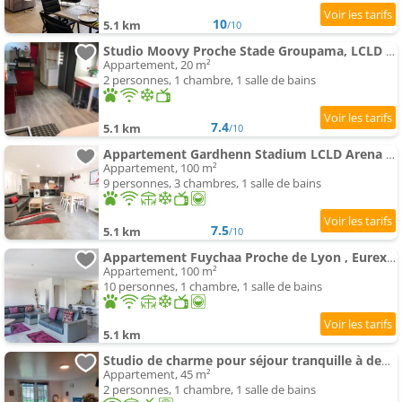
10
5.1 km
/10
Studio Moovy Proche Stade Groupama, LCLD ARENA , Eurexpo Lyon
Appartement, 20 m²
2 personnes, 1 chambre, 1 salle de bains
7.4
5.1 km
/10
Appartement Gardhenn Stadium LCLD Arena Groupama Lyon
Appartement, 100 m²
9 personnes, 3 chambres, 1 salle de bains
7.5
5.1 km
/10
Appartement Fuychaa Proche de Lyon , Eurexpo , stadium , Aréna
Appartement, 100 m²
10 personnes, 1 chambre, 1 salle de bains
5.1 km
Studio de charme pour séjour tranquille à deux - Groupama Stadium - LDLC Aréna - Fiducial Astéria -
Appartement, 45 m²
2 personnes, 1 chambre, 1 salle de bains