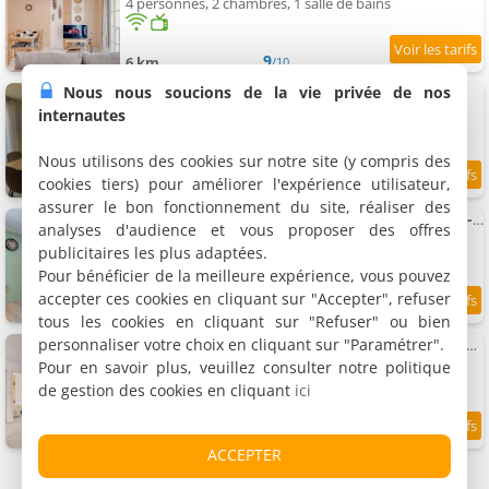
4 personnes, 2 chambres, 1 salle de bains
9
6 km
/10
Nous nous soucions de la vie privée de nos
T3 des écorchats
Maison de vacances, 78 m²
internautes
6 personnes, 2 chambres, 1 salle de bains
Nous utilisons des cookies sur notre site (y compris des
cookies tiers) pour améliorer l'expérience utilisateur,
9.1
6 km
/10
assurer le bon fonctionnement du site, réaliser des
Appartement L'Escale charmante & cosy - T2 - Montluel
analyses d'audience et vous proposer des offres
Appartement, 35 m²
publicitaires les plus adaptées.
2 personnes, 1 chambre, 1 salle de bains
Pour bénéficier de la meilleure expérience, vous pouvez
accepter ces cookies en cliquant sur "Accepter", refuser
8.8
6 km
/10
tous les cookies en cliquant sur "Refuser" ou bien
personnaliser votre choix en cliquant sur "Paramétrer".
Appartement L'Escapade en sable doré - T3 - Montluel
Appartement, 45 m²
Pour en savoir plus, veuillez consulter notre politique
4 personnes, 2 chambres, 1 salle de bains
de gestion des cookies en cliquant
ici
9.1
6 km
/10
ACCEPTER