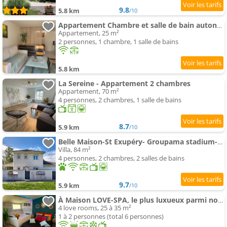
9.8
5.8 km
/10
Appartement Chambre et salle de bain autonome dans notre maison
Appartement, 25 m²
2 personnes, 1 chambre, 1 salle de bains
5.8 km
La Sereine - Appartement 2 chambres
Appartement, 70 m²
4 personnes, 2 chambres, 1 salle de bains
8.7
5.9 km
/10
Belle Maison-St Exupéry- Groupama stadium-Viarhona-T3
Villa, 84 m²
4 personnes, 2 chambres, 2 salles de bains
9.7
5.9 km
/10
À Maison LOVE-SPA, le plus luxueux parmi nos 2 établissements
4 love rooms, 25 à 35 m²
1 à 2 personnes (total 6 personnes)