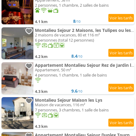
Appartement, 58 m²
2 personnes, 1 chambre, 2 salles de bains
8
4.1 km
/10
Montalieu Sejour 2 Maisons, les Tulipes ou les Bambous
2 maisons de vacances, 80 et 116 m²
6 personnes (total 12 personnes)
8.4
4.2 km
/10
Appartement Montalieu Sejour Rez de Jardin les Jonquilles - 1 à 4 Pers - Prox Cnpe Bugey - Vallee Bleu - Via Rho
Appartement, 50 m²
4 personnes, 1 chambre, 1 salle de bains
9.6
4.3 km
/10
Montalieu Sejour Maison les Lys
Maison de vacances, 116 m²
7 personnes, 3 chambres, 1 salle de bains
4.3 km
Appartement Montalieu Sejour Duplex Tournesol, Prox Cnpe Bugey, Pipa, Vallée Bleue