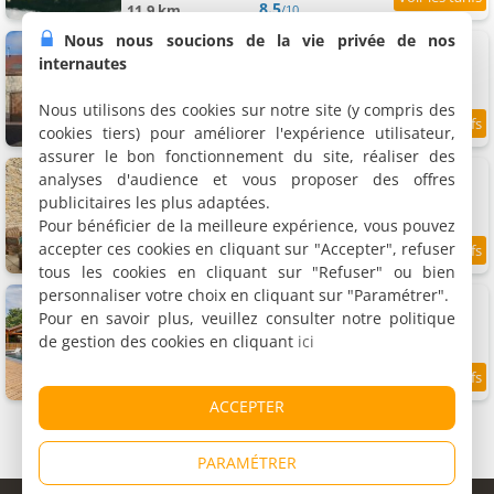
8.5
11.9 km
/10
Nous nous soucions de la vie privée de nos
Appartement La Petite Écurie
Appartement, 90 m²
internautes
4 personnes, 2 chambres, 1 salle de bains
Nous utilisons des cookies sur notre site (y compris des
cookies tiers) pour améliorer l'expérience utilisateur,
9.8
11.9 km
/10
assurer le bon fonctionnement du site, réaliser des
Appartement La Casa
analyses d'audience et vous proposer des offres
Appartement, 70 m²
publicitaires les plus adaptées.
4 personnes, 2 chambres, 1 salle de bains
Pour bénéficier de la meilleure expérience, vous pouvez
accepter ces cookies en cliquant sur "Accepter", refuser
7.1
12 km
/10
tous les cookies en cliquant sur "Refuser" ou bien
personnaliser votre choix en cliquant sur "Paramétrer".
Maison Gaïa
Maison de vacances, 300 m²
Pour en savoir plus, veuillez consulter notre politique
13 personnes, 6 chambres, 5 salles de bains
de gestion des cookies en cliquant
ici
9.7
12 km
/10
ACCEPTER
PARAMÉTRER