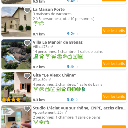
9.4
6.5 km
/10
La Maison Forte
3 maisons de vacances
2 à 5 personnes (total 10 personnes)
9.2
8.1 km
/10
Villa Le Manoir de Brénaz
Villa, 475 m²
14 personnes, 1 chambre, 1 salle de bains
9.4
8.2 km
/10
Gîte "Le Vieux Chêne"
Gîte, 80 m²
4 personnes, 2 chambres, 1 salle de bains
9.3
8.3 km
/10
Studio L'éclat vue sur rhône, CNPE, accès direct via rhona, clim
Appartement, 25 m²
2 personnes, 1 chambre, 1 salle de bains