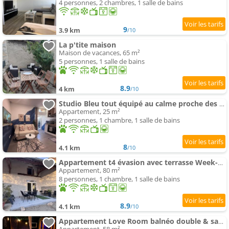
4 personnes, 2 chambres, 1 salle de bains
9
3.9 km
/10
La p'tite maison
Maison de vacances, 65 m²
5 personnes, 1 salle de bains
8.9
4 km
/10
Studio Bleu tout équipé au calme proche des commerces
Appartement, 25 m²
2 personnes, 1 chambre, 1 salle de bains
8
4.1 km
/10
Appartement t4 évasion avec terrasse Week-end détente
Appartement, 80 m²
8 personnes, 1 chambre, 1 salle de bains
8.9
4.1 km
/10
Appartement Love Room balnéo double & sauna Privés - Nuit d'exception