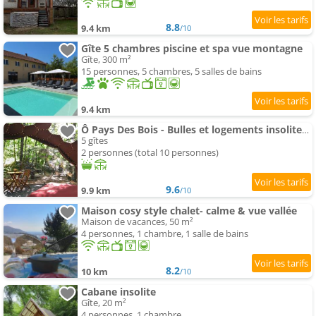
8.8
9.4 km
/10
Gîte 5 chambres piscine et spa vue montagne
Gîte, 300 m²
15 personnes, 5 chambres, 5 salles de bains
9.4 km
Ô Pays Des Bois - Bulles et logements insolites en pleine nature
5 gîtes
2 personnes (total 10 personnes)
9.6
9.9 km
/10
Maison cosy style chalet- calme & vue vallée
Maison de vacances, 50 m²
4 personnes, 1 chambre, 1 salle de bains
8.2
10 km
/10
Cabane insolite
Gîte, 20 m²
4 personnes, 1 chambre