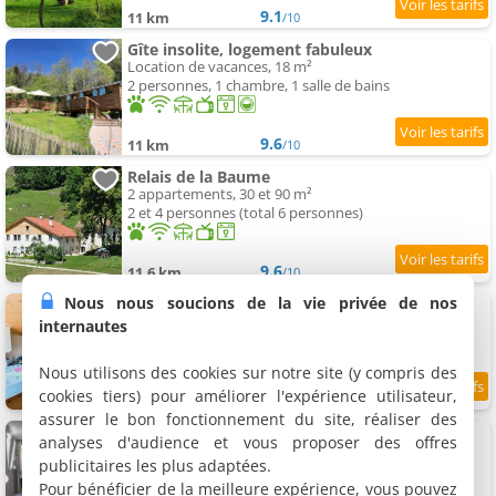
9.1
11 km
/10
Gîte insolite, logement fabuleux
Location de vacances, 18 m²
2 personnes, 1 chambre, 1 salle de bains
9.6
11 km
/10
Relais de la Baume
2 appartements, 30 et 90 m²
2 et 4 personnes (total 6 personnes)
9.6
11.6 km
/10
Nous nous soucions de la vie privée de nos
appart proche de la frontière
Appartement, 70 m²
internautes
6 personnes, 1 chambre, 1 salle de bains
Nous utilisons des cookies sur notre site (y compris des
cookies tiers) pour améliorer l'expérience utilisateur,
8.8
11.7 km
/10
assurer le bon fonctionnement du site, réaliser des
Appartement Le Nid de Pie
analyses d'audience et vous proposer des offres
Appartement, 30 m²
publicitaires les plus adaptées.
2 personnes, 1 chambre, 1 salle de bains
Pour bénéficier de la meilleure expérience, vous pouvez