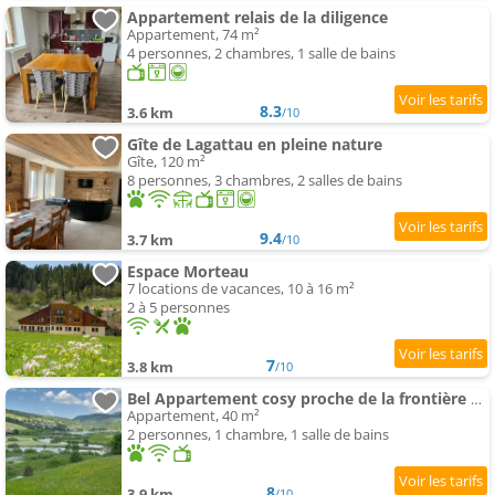
Appartement relais de la diligence
Appartement, 74 m²
4 personnes, 2 chambres, 1 salle de bains
8.3
3.6 km
/10
Gîte de Lagattau en pleine nature
Gîte, 120 m²
8 personnes, 3 chambres, 2 salles de bains
9.4
3.7 km
/10
Espace Morteau
7 locations de vacances, 10 à 16 m²
2 à 5 personnes
7
3.8 km
/10
Bel Appartement cosy proche de la frontière Suisse
Appartement, 40 m²
2 personnes, 1 chambre, 1 salle de bains
8
3.9 km
/10