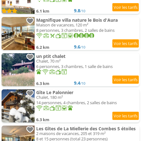
9.8
6.1 km
/10
Magnifique villa nature le Bois d'Aura
Maison de vacances, 120 m²
8 personnes, 3 chambres, 2 salles de bains
9.6
6.2 km
/10
un ptit chalet
Chalet, 70 m²
6 personnes, 3 chambres, 1 salle de bains
9.4
6.3 km
/10
Gîte Le Palonnier
Chalet, 180 m²
14 personnes, 4 chambres, 2 salles de bains
6.3 km
Les Gîtes de La Miellerie des Combes 5 étoiles
2 maisons de vacances, 205 et 319 m²
8 et 15 personnes (total 23 personnes)