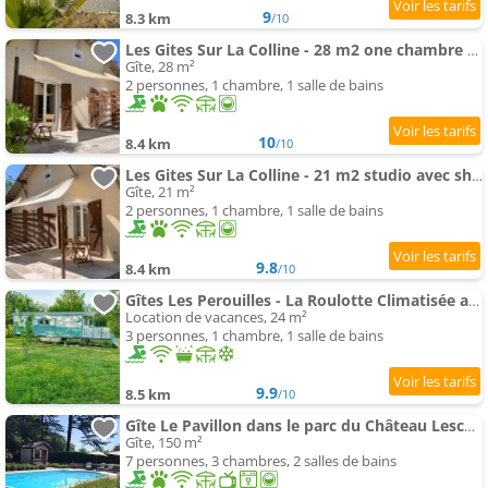
9
8.3 km
/10
Les Gites Sur La Colline - 28 m2 one chambre gite avec shared piscine
Gîte, 28 m²
2 personnes, 1 chambre, 1 salle de bains
10
8.4 km
/10
Les Gites Sur La Colline - 21 m2 studio avec shared piscine
Gîte, 21 m²
2 personnes, 1 chambre, 1 salle de bains
9.8
8.4 km
/10
Gîtes Les Perouilles - La Roulotte Climatisée avec spa de Josépha
Location de vacances, 24 m²
3 personnes, 1 chambre, 1 salle de bains
9.9
8.5 km
/10
Gîte Le Pavillon dans le parc du Château Lescaut
Gîte, 150 m²
7 personnes, 3 chambres, 2 salles de bains