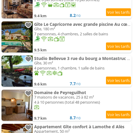
8.2
9.4 km
/10
Gîte Le Capricorne avec grande piscine Au cœur du Lot-et-Garonne
Gîte, 180 m²
7 personnes, 4 chambres, 2 salles de bains
9.5 km
Studio Bellevue 3 rue du bourg a Montastruc 47380 entrée indépendante
Gîte, 30 m²
4 personnes, 1 chambre, 1 salle de bains
7.7
9.6 km
/10
Domaine de Peyreguilhot
7 maisons de vacances, 25 à 82 m²
4 à 10 personnes (total 48 personnes)
8.7
9.7 km
/10
Appartement Gîte confort à Lamothe d Alès
Appartement, 50 m²