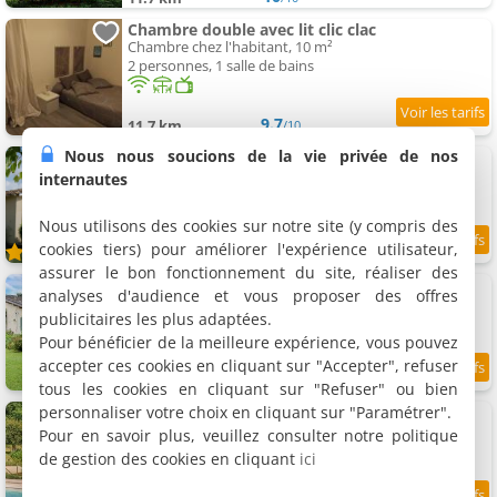
Chambre double avec lit clic clac
Chambre chez l'habitant, 10 m²
2 personnes, 1 salle de bains
9.7
11.7 km
/10
Nous nous soucions de la vie privée de nos
Gite Soleil
Gîte rural, 80 m²
internautes
6 personnes, 2 chambres, 1 salle de bains
Nous utilisons des cookies sur notre site (y compris des
cookies tiers) pour améliorer l'expérience utilisateur,
10
11.8 km
/10
assurer le bon fonctionnement du site, réaliser des
Belle Maison À Bourgougnague
analyses d'audience et vous proposer des offres
Maison de vacances, 170 m²
publicitaires les plus adaptées.
7 personnes, 4 chambres, 3 salles de bains
Pour bénéficier de la meilleure expérience, vous pouvez
accepter ces cookies en cliquant sur "Accepter", refuser
8.7
11.9 km
/10
tous les cookies en cliquant sur "Refuser" ou bien
personnaliser votre choix en cliquant sur "Paramétrer".
Les Marronniers
Maison de vacances, 250 m²
Pour en savoir plus, veuillez consulter notre politique
11 personnes, 5 chambres, 3 salles de bains
de gestion des cookies en cliquant
ici