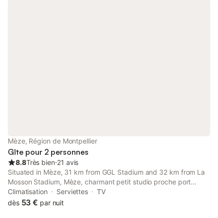
des plages, 250 du centre-ville (marché provençal 2 fois par
semaine), 30m d'un grand parking gratuit. Vous oublierez votre
voiture et profiterez de vos vacances à pied. Marché nocturne
l'été sur le port, au pied de l’immeuble. L'appartement donne
coté village donc pas de nuisance engendrée par l'animation sur
le port mais Lorsque vous sortez de la résidence, vous êtes sur
le port.
Mèze, Région de Montpellier
Gîte pour 2 personnes
8.8
Très bien
⋅
21 avis
Situated in Mèze, 31 km from GGL Stadium and 32 km from La
Mosson Stadium, Mèze, charmant petit studio proche port
offers air conditioning.
Climatisation
Serviettes
TV
53 €
dès
par nuit