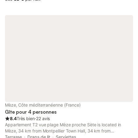
Mèze, Côte méditerranéenne (France)
Gîte pour 4 personnes
8.4
Très bien
⋅
22 avis
Appartement T2 vue plage Mèze proche Sète is located in
Mèze, 34 km from Montpellier Town Hall, 34 km from
Montpellier Cathedral of Saint Peter, and 35 km from La Mosson
Terrasse
Draps de lit
Serviettes