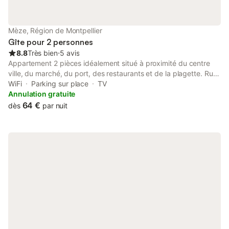
Mèze, Région de Montpellier
Gîte pour 2 personnes
8.8
Très bien
⋅
5 avis
Appartement 2 pièces idéalement situé à proximité du centre
ville, du marché, du port, des restaurants et de la plagette. Rue
calme, rez de chaussée lumineux. Entrée par une baie vitrée
WiFi
Parking sur place
TV
avec volet électrique. L' appartement se compose d'un vaste
Annulation gratuite
séjour avec cuisine ouverte, d'une petite chambre avec un lit en
64 €
dès
par nuit
140 (pas de fenêtre mais petite lucarne oscillo battant), d'une
SDB avec baignoire et d'un wc indépendant. Parking gratuit au
bout de la rue. Mèze est une jolie ville au bord de l'étang de
Thau connue pour sa conchyliculture. Son marché, sa plagette,
ses jolies ruelles méditerranéennes ainsi que ses festivités en
font un lieu très agréable de vacances.