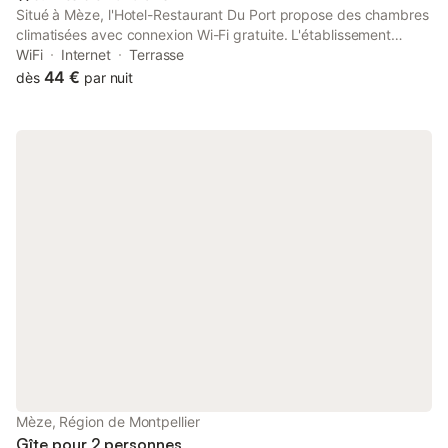
Situé à Mèze, l'Hotel-Restaurant Du Port propose des chambres
climatisées avec connexion Wi-Fi gratuite. L'établissement
assure un service d'étage et possède un restaurant. Certaines
WiFi
Internet
Terrasse
chambres disposent d'une terrasse avec vue sur la mer.
44 €
dès
par nuit
Mèze, Région de Montpellier
Gîte pour 2 personnes