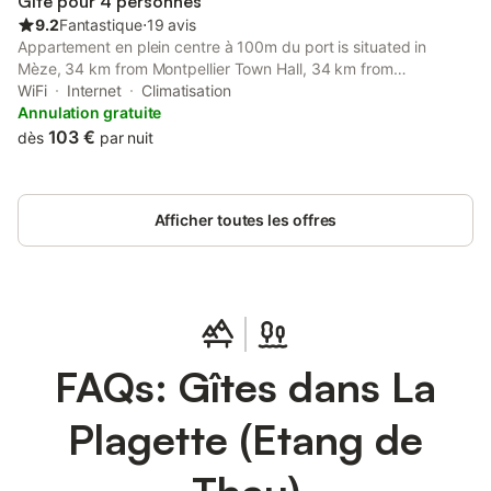
Gîte pour 4 personnes
bibliothèque
9.2
Fantastique
⋅
19 avis
Appartement en plein centre à 100m du port is situated in
Mèze, 34 km from Montpellier Town Hall, 34 km from
Montpellier Cathedral of Saint Peter, and 35 km from La Mosson
WiFi
Internet
Climatisation
Stadium.
Annulation gratuite
103 €
dès
par nuit
Afficher toutes les offres
FAQs: Gîtes dans La
Plagette (Etang de