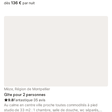
les vacances en famille, séjour cure, déplacements
136 €
dès
par nuit
professionnels jusqu’à 4 personnes. Il se compose d'un séjour
cuisine équipée, deux chambres avec un lit en 140 chacune,
salle d'eau douche italienne avec WC. ventilateurs dans toutes
les pièces !
Mèze, Région de Montpellier
Gîte pour 2 personnes
9.8
Fantastique
⋅
35 avis
Au calme en centre ville proche toutes commodités à pied
studio de 33 m2 : 1 chambre, salle de douche, wc séparés,