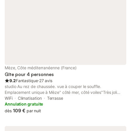
Mèze, Côte méditerranéenne (France)
Gîte pour 4 personnes
9.2
Fantastique
⋅
27 avis
studio Au rez de chaussée. vue à couper le souffle.
Emplacement unique à Mèze" côté mer, côté voiles"Très joli
Studio en rez de chaussée Front de mer immédiat (à 3 mètres
WiFi
Climatisation
Terrasse
de l'eau) studio de 25m2 tout équipé,Lave-linge, lave vaisselle,
Annulation gratuite
four micro ondes , frigo , cellier, climatisation,chauffage,TV
109 €
dès
par nuit
grand écran plat, WIFI mezzanine (H:1m20) avec lit en 140,
rangements placards muraux canapé convertible en 140 (
rapido Neuf) terrasse de 20m2 fleurie salon de jardin, chaises