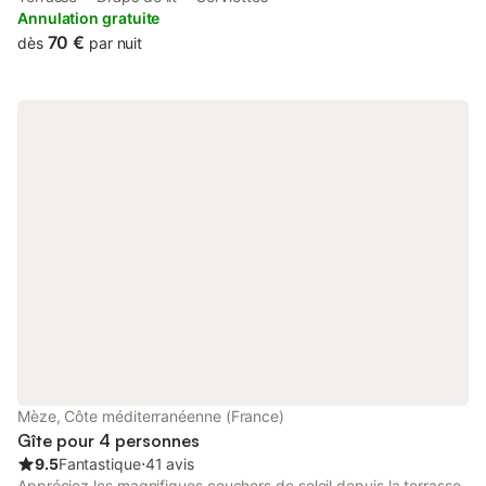
Stadium. This beachfront property offers access to a balcony.
Annulation gratuite
70 €
dès
par nuit
Mèze, Côte méditerranéenne (France)
Gîte pour 4 personnes
9.5
Fantastique
⋅
41 avis
Appréciez les magnifiques couchers de soleil depuis la terrasse