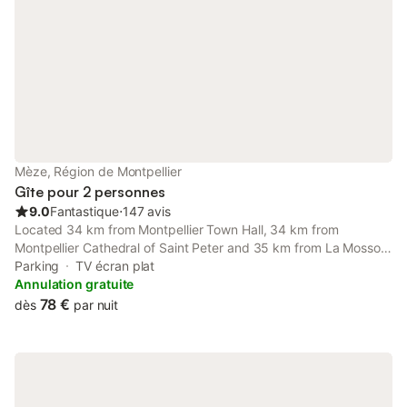
Mèze, Région de Montpellier
Gîte pour 2 personnes
9.0
Fantastique
⋅
147 avis
Located 34 km from Montpellier Town Hall, 34 km from
Montpellier Cathedral of Saint Peter and 35 km from La Mosson
Stadium, Appartement cosy à 50 m de la plage et du port offers
Parking
TV écran plat
accommodation situated in Mèze.
Annulation gratuite
78 €
dès
par nuit