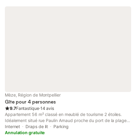
Mèze, Région de Montpellier
Gîte pour 4 personnes
9.7
Fantastique
⋅
14 avis
Appartement 56 m² classé en meublé de tourisme 2 étoiles.
Idéalement situé rue Paulin Arnaud proche du port de la plage
des commerces et restaurants, vous pouvez tout faire à pied !
Internet
Draps de lit
Parking
Parking gratuit à 50 m sur la place des tonneliers. Convient pour
Annulation gratuite