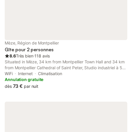
Draps et serviette sur demande: 15 euros/personne/séjour
Mèze, Région de Montpellier
Gîte pour 2 personnes
8.6
Très bien
⋅
118 avis
Situated in Mèze, 34 km from Montpellier Town Hall and 34 km
from Montpellier Cathedral of Saint Peter, Studio industriel à 50
m de la plage et du port offers air conditioning.
WiFi
Internet
Climatisation
Annulation gratuite
73 €
dès
par nuit