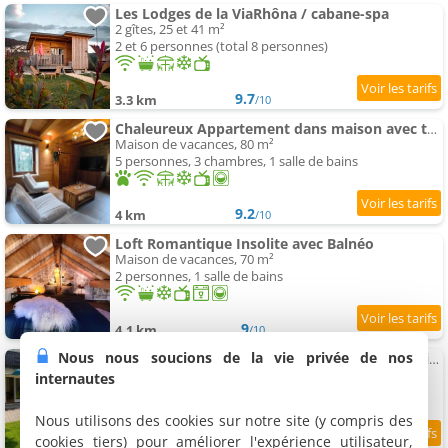
Les Lodges de la ViaRhôna / cabane-spa
2 gîtes, 25 et 41 m²
2 et 6 personnes (total 8 personnes)
9.7
3.3 km
/10
Chaleureux Appartement dans maison avec terrasse et cadre naturel
Maison de vacances, 80 m²
5 personnes, 3 chambres, 1 salle de bains
9.2
4 km
/10
Loft Romantique Insolite avec Balnéo
Maison de vacances, 70 m²
2 personnes, 1 salle de bains
9
4.1 km
/10
Nous nous soucions de la vie privée de nos
Appartement Le Coccoon'Ain - RDC avec jardin privé
Appartement, 50 m²
internautes
4 personnes, 2 chambres, 1 salle de bains
Nous utilisons des cookies sur notre site (y compris des
cookies tiers) pour améliorer l'expérience utilisateur,
8
4.2 km
/10