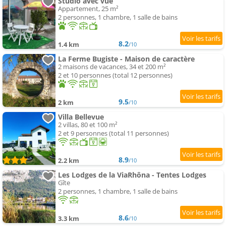
Studio avec vue
Appartement, 25 m²
2 personnes, 1 chambre, 1 salle de bains
8.2
1.4 km
/10
La Ferme Bugiste - Maison de caractère
2 maisons de vacances, 34 et 200 m²
2 et 10 personnes (total 12 personnes)
9.5
2 km
/10
Villa Bellevue
2 villas, 80 et 100 m²
2 et 9 personnes (total 11 personnes)
8.9
2.2 km
/10
Les Lodges de la ViaRhôna - Tentes Lodges
Gîte
2 personnes, 1 chambre, 1 salle de bains
8.6
3.3 km
/10