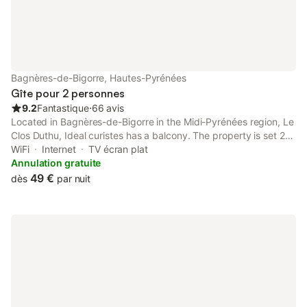
Bagnères-de-Bigorre, Hautes-Pyrénées
Gîte pour 2 personnes
9.2
Fantastique
⋅
66 avis
Located in Bagnères-de-Bigorre in the Midi-Pyrénées region, Le
Clos Duthu, Ideal curistes has a balcony. The property is set 25
km from Basilica of Our Lady of the Rosary, 24 km from Pic du
WiFi
Internet
TV écran plat
Midi Cable Car and 24 km from Col d'Aspin.
Annulation gratuite
49 €
dès
par nuit