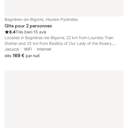
Bagnères-de-Bigorre, Hautes-Pyrénées
Gîte pour 2 personnes
8.4
Très bien
⋅
15 avis
Located in Bagnères-de-Bigorre, 22 km from Lourdes Train
Station and 25 km from Basilica of Our Lady of the Rosary,
Cœur de vie « La bulle » offers air conditioning.
Jacuzzi
WiFi
Internet
169 €
dès
par nuit