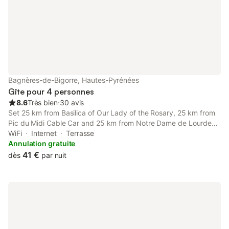
Bagnères-de-Bigorre, Hautes-Pyrénées
Gîte pour 4 personnes
8.6
Très bien
⋅
30 avis
Set 25 km from Basilica of Our Lady of the Rosary, 25 km from
Pic du Midi Cable Car and 25 km from Notre Dame de Lourdes
Sanctuary, Petit studio, plein centre ville, grande terrasse offers
WiFi
Internet
Terrasse
accommodation situated in Bagnères-de-Bigorre.
Annulation gratuite
41 €
dès
par nuit