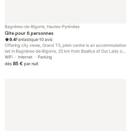
Bagnères-de-Bigorre, Hautes-Pyrénées
Gîte pour 6 personnes
9.4
Fantastique
⋅
10 avis
Offering city views, Grand T3, plein centre is an accommodation
set in Bagnères-de-Bigorre, 25 km from Basilica of Our Lady of
the Rosary and 25 km from Notre Dame de Lourdes Sanctuary.
WiFi
Internet
Parking
85 €
dès
par nuit