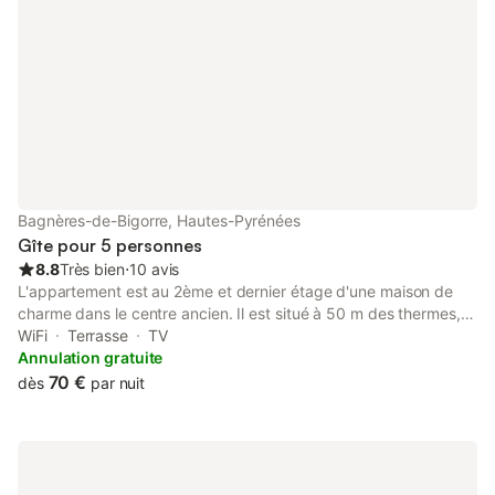
Bagnères-de-Bigorre, Hautes-Pyrénées
Gîte pour 5 personnes
8.8
Très bien
⋅
10 avis
L'appartement est au 2ème et dernier étage d'une maison de
charme dans le centre ancien. Il est situé à 50 m des thermes, à
proximité immédiate des commerces, près du spa thermal
WiFi
Terrasse
TV
Aquensis et du casino, très calme et clair. Il comprend un séjour-
Annulation gratuite
cuisine, une chambre équipée d'un lit double, une autre
70 €
dès
par nuit
chambre équipée d'un lit double et d'un lit simple et une salle
d'eau, avec douche et wc. Les hôtes peuvent également
bénéficier de la terrasse orientée sud, à l'étage au-dessus, et du
salon-télévision- bibliothèque, un demi-étage plus bas. Une des
chambres étant semi-indépendante, l'appartement peut être