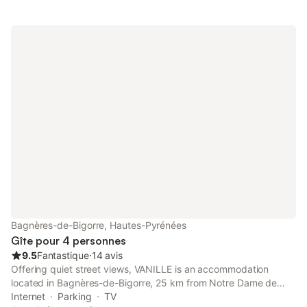
Bagnères-de-Bigorre, Hautes-Pyrénées
Gîte pour 4 personnes
9.5
Fantastique
⋅
14 avis
Offering quiet street views, VANILLE is an accommodation
located in Bagnères-de-Bigorre, 25 km from Notre Dame de
Lourdes Sanctuary and 25 km from Pic du Midi Cable Car.
Internet
Parking
TV