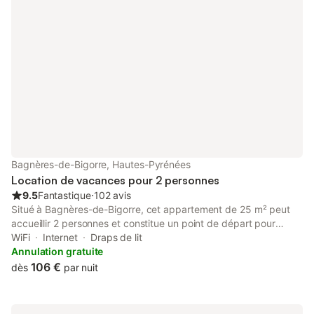
Bagnères-de-Bigorre, Hautes-Pyrénées
Location de vacances pour 2 personnes
9.5
Fantastique
⋅
102 avis
Situé à Bagnères-de-Bigorre, cet appartement de 25 m² peut
accueillir 2 personnes et constitue un point de départ pour
explorer les Hautes-Pyrénées. La propriété se trouve à 300 m
WiFi
Internet
Draps de lit
du centre-ville et à 700 m de la gare, offrant une position
Annulation gratuite
pratique pour les visites urbaines comme pour les excursions en
106 €
dès
par nuit
montagne. L'intérieur comprend une chambre avec un lit king-
size, une salle de bain privée avec douche, ainsi qu'un espace
de vie équipé d'une cheminée, d'un ventilateur et de parquet.