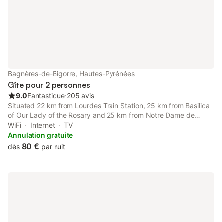
Bagnères-de-Bigorre, Hautes-Pyrénées
Gîte pour 2 personnes
9.0
Fantastique
⋅
205 avis
Situated 22 km from Lourdes Train Station, 25 km from Basilica
of Our Lady of the Rosary and 25 km from Notre Dame de
Lourdes Sanctuary, VANILLE CAFE CHOCOLAT features
WiFi
Internet
TV
accommodation located in Bagnères-de-Bigorre.
Annulation gratuite
80 €
dès
par nuit