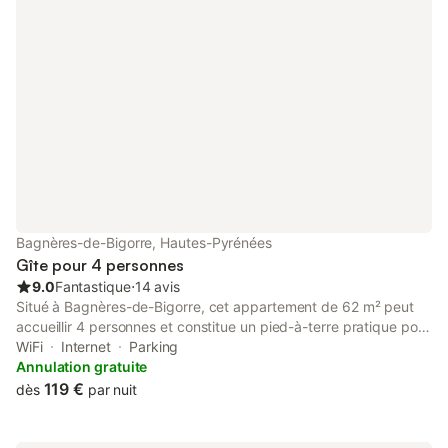
loué en 2P ou 3P ( tarifs adaptés). Des tarifs cures ( 3 semaines)
sont également possibles.
Bagnères-de-Bigorre, Hautes-Pyrénées
Gîte pour 4 personnes
9.0
Fantastique
⋅
14 avis
Situé à Bagnères-de-Bigorre, cet appartement de 62 m² peut
accueillir 4 personnes et constitue un pied-à-terre pratique pour
explorer la région. La propriété se trouve à 400 m du centre-
WiFi
Internet
Parking
ville et à 700 m de la gare, offrant une vue sur la ville et les
Annulation gratuite
monuments environnants. L'appartement est aménagé sur un
119 €
dès
par nuit
seul niveau et comprend 2 chambres, dont une avec un lit
double, ainsi qu'une salle de bains équipée d'une douche à
l'italienne. L'espace de vie dispose d'un canapé, d'une cheminée