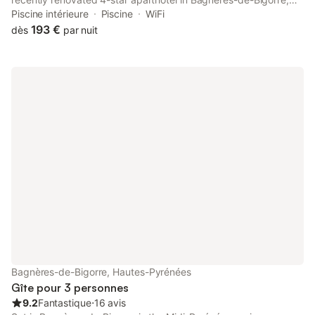
offering rooms with free WiFi and indoor pool.
Piscine intérieure
Piscine
WiFi
193 €
dès
par nuit
Bagnères-de-Bigorre, Hautes-Pyrénées
Gîte pour 3 personnes
9.2
Fantastique
⋅
16 avis