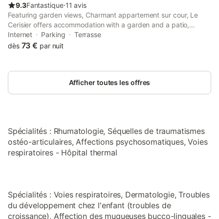
9.3
Fantastique
⋅
11 avis
Featuring garden views, Charmant appartement sur cour, Le
Cerisier offers accommodation with a garden and a patio,
around 22 km from Lourdes Train Station.
Internet
Parking
Terrasse
73 €
dès
par nuit
Afficher toutes les offres
Spécialités : Rhumatologie, Séquelles de traumatismes
ostéo-articulaires, Affections psychosomatiques, Voies
respiratoires - Hôpital thermal
Spécialités : Voies respiratoires, Dermatologie, Troubles
du développement chez l'enfant (troubles de
croissance), Affection des muqueuses bucco-linguales -