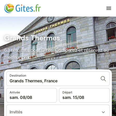
Grands Thermes
63 résultats pour Gîtes. Comparez et réservez au
meilleur prix!
Destination
Grands Thermes, France
Arrivée
Départ
sam. 08/08
sam. 15/08
Invités