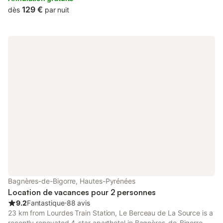
129 €
dès
par nuit
Bagnères-de-Bigorre, Hautes-Pyrénées
Location de vacances pour 2 personnes
9.2
Fantastique
⋅
88 avis
23 km from Lourdes Train Station, Le Berceau de La Source is a
recently renovated 4-star aparthotel in Bagnères-de-Bigorre,