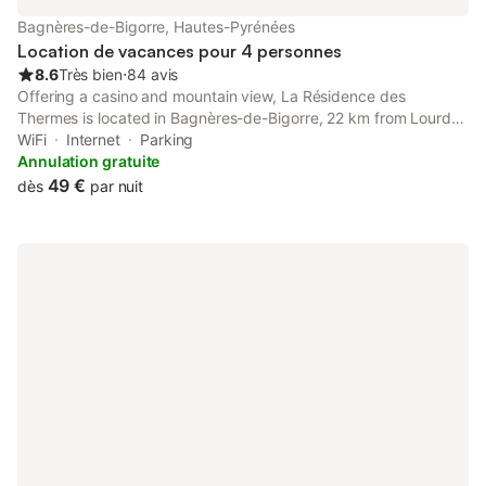
Bagnères-de-Bigorre, Hautes-Pyrénées
Location de vacances pour 4 personnes
8.6
Très bien
⋅
84 avis
Offering a casino and mountain view, La Résidence des
Thermes is located in Bagnères-de-Bigorre, 22 km from Lourdes
Train Station and 25 km from Basilica of Our Lady of the Rosary.
WiFi
Internet
Parking
Annulation gratuite
49 €
dès
par nuit