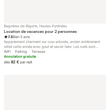
Bagnères-de-Bigorre, Hautes-Pyrénées
Location de vacances pour 2 personnes
7.3
Bien
⋅
3 avis
Appartement charmant sur cour arborée, ancien entièrement
refait cette année avec gout et savoir faire. Les nuits sont
fraîches et calme. Proximité immédiate du centre ville et de la
WiFi
Parking
Terrasse
montagne. Possibilité de garer un véhicule. Chat et enfants
Annulation gratuite
bienvenus. En revanche pas de chien, sinon ce sera la guerre...
82 €
dès
par nuit