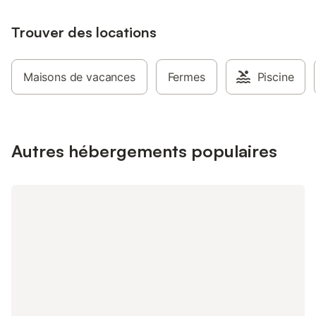
que les animaux ne sont pas acceptés.
nature et à la culture
assurant que vous pr
Trouver des locations
de vos vacances. Un 
également à votre dis
donnant la liberté d'e
alentours. Pièces à v
Maisons de vacances
Fermes
Piscine
communs comprennen
confortable doté d'un
d'un coin repas. La c
facilite la préparatio
tous les équipement
Autres hébergements populaires
une cuisinière, un mi
réfrigérateur. Le cha
garantit une atmosph
tout au long de l'an
Salles de bains : - 1 
double\n- 1 chambre a
simples\n- 1 salle de
et toilettes Lieux d'in
Dans les environs, v
découvrir les Therm
Bigorre pour un mom
mérité. Les amateurs 