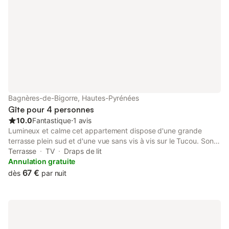
Bagnères-de-Bigorre, Hautes-Pyrénées
Gîte pour 4 personnes
10.0
Fantastique
⋅
1 avis
Lumineux et calme cet appartement dispose d'une grande
terrasse plein sud et d'une vue sans vis à vis sur le Tucou. Son
balcon à l'est vous offre les premiers rayons du soleil. Le
Terrasse
TV
Draps de lit
logement L' appartement fait l'objet d'améliorations fréquentes,
Annulation gratuite
mise au goût du jour, amélioration du confort. Cet hiver, des
67 €
dès
par nuit
travaux d' isolation ont été réalisés, cuisine et salon ont été
entièrement rénovés. Accès des voyageurs Vous disposez de la
terrasse et du balcon