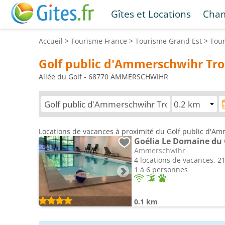
Gîtes et Locations
Cham
Accueil
>
Tourisme
France
>
Tourisme
Grand Est
>
Tou
Golf public d'Ammerschwihr Troi
Allée du Golf - 68770 AMMERSCHWIHR
Locations de vacances à proximité du Golf public d'Am
Goélia Le Domaine du 
Ammerschwihr
4 locations de vacances, 2
1 à 6 personnes
0.1 km