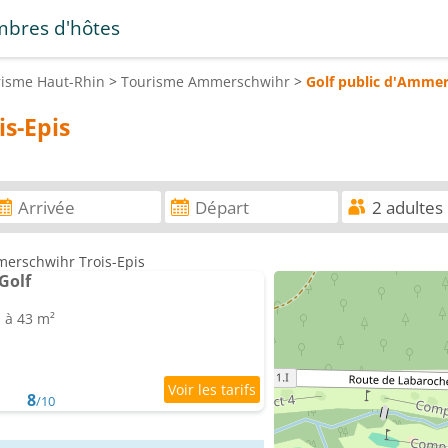
bres d'hôtes
risme
Haut-Rhin
>
Tourisme
Ammerschwihr
>
Golf public d'Ammer
s-Epis
merschwihr Trois-Epis
Golf
1 à 43 m²
8
/10