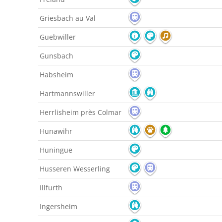
Griesbach au Val
Guebwiller
Gunsbach
Habsheim
Hartmannswiller
Herrlisheim près Colmar
Hunawihr
Huningue
Husseren Wesserling
Illfurth
Ingersheim