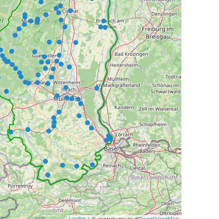
Leaflet
| © contributeurs d'
OpenStreetMap