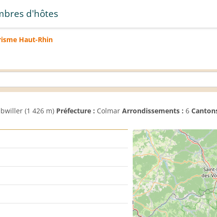
bres d'hôtes
risme
Haut-Rhin
bwiller (1 426 m)
Préfecture :
Colmar
Arrondissements :
6
Cantons