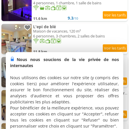
4 personnes, 1 chambre, 1 salle de bains
9.3
11.6 km
/10
L'epi de blé
Maison de vacances, 120 m²
6 personnes, 3 chambres, 2 salles de bains
11.8 km
Nous nous soucions de la vie privée de nos
L'Annexe de la Contrie - Au coeur des vignes
Maison de vacances, 120 m²
internautes
9 personnes, 3 chambres, 2 salles de bains
Nous utilisons des cookies sur notre site (y compris des
cookies tiers) pour améliorer l'expérience utilisateur,
11.9 km
assurer le bon fonctionnement du site, réaliser des
Maison centre bourg L'écrin vatosoa 7 à 9 voyageurs
analyses d'audience et vous proposer des offres
Maison de vacances, 104 m²
publicitaires les plus adaptées.
9 personnes, 3 chambres, 1 salle de bains
Pour bénéficier de la meilleure expérience, vous pouvez
accepter ces cookies en cliquant sur "Accepter", refuser
8.8
12 km
/10
tous les cookies en cliquant sur "Refuser" ou bien
personnaliser votre choix en cliquant sur "Paramétrer".
Gîte en campagne T3