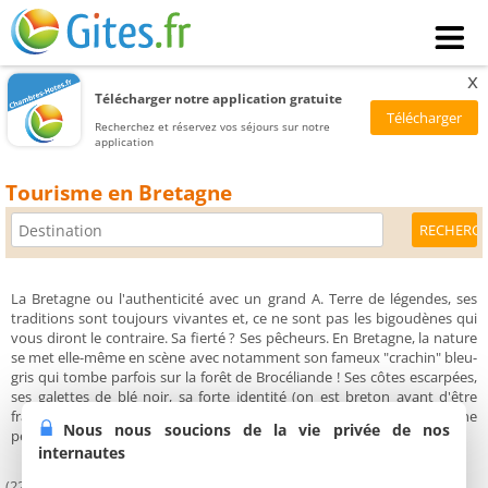
x
Télécharger notre application gratuite
Recherchez et réservez vos séjours sur notre
application
Tourisme en Bretagne
La Bretagne ou l'authenticité avec un grand A. Terre de légendes, ses
traditions sont toujours vivantes et, ce ne sont pas les bigoudènes qui
vous diront le contraire. Sa fierté ? Ses pêcheurs. En Bretagne, la nature
se met elle-même en scène avec notamment son fameux "crachin" bleu-
gris qui tombe parfois sur la forêt de Brocéliande ! Ses côtes escarpées,
ses galettes de blé noir, sa forte identité (on est breton avant d'être
français) font de cette terre du bout du monde une région qu'on ne
Nous nous soucions de la vie privée de nos
peut oublier.
internautes
(22) Côtes d'Armor