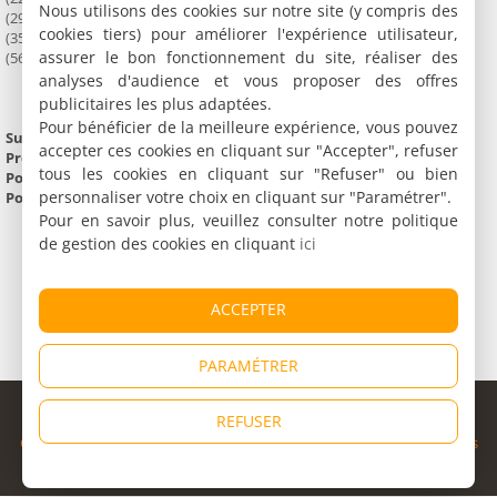
Nous utilisons des cookies sur notre site (y compris des
(29) Finistère
cookies tiers) pour améliorer l'expérience utilisateur,
(35) Ille et Vilaine
assurer le bon fonctionnement du site, réaliser des
(56) Morbihan
analyses d'audience et vous proposer des offres
publicitaires les plus adaptées.
Pour bénéficier de la meilleure expérience, vous pouvez
Superficie :
28 087 km²
accepter ces cookies en cliquant sur "Accepter", refuser
Préfecture :
Rennes
tous les cookies en cliquant sur "Refuser" ou bien
Population :
2 906 197 habitants
personnaliser votre choix en cliquant sur "Paramétrer".
Point culminant :
Roc'h Trédudon (387 m)
Pour en savoir plus, veuillez consulter notre politique
de gestion des cookies en cliquant
ici
ACCEPTER
PARAMÉTRER
© Copyright 1998 - 2026
REFUSER
Cybevasion
|
Mentions légales
|
Confidentialité
|
CGU
|
Informations
légales
|
Partenaires
|
Système d'alerte
|