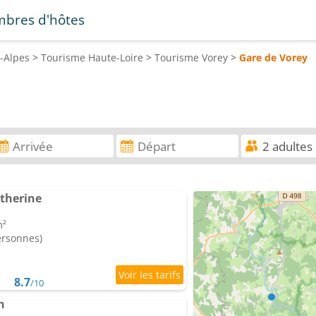
bres d'hôtes
-Alpes
>
Tourisme
Haute-Loire
>
Tourisme
Vorey
>
Gare de Vorey
therine
m²
ersonnes)
8.7
/10
n