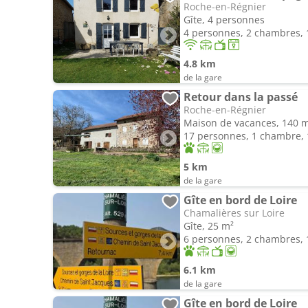
Roche-en-Régnier
Gîte, 4 personnes
4 personnes, 2 chambres, 1
4.8 km
de la gare
Retour dans la passé
Roche-en-Régnier
Maison de vacances, 140 
17 personnes, 1 chambre, 1
5 km
de la gare
Gîte en bord de Loire
Chamalières sur Loire
Gîte, 25 m²
6 personnes, 2 chambres, 1
6.1 km
de la gare
Gîte en bord de Loire