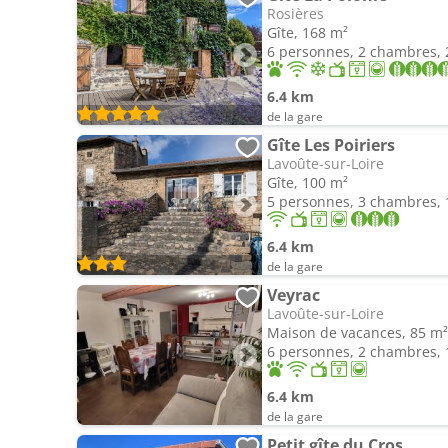
Rosières
Gîte, 168 m²
6 personnes, 2 chambres, 2
6.4 km
de la gare
Gîte Les Poiriers
Lavoûte-sur-Loire
Gîte, 100 m²
5 personnes, 3 chambres, 1
6.4 km
de la gare
Veyrac
Lavoûte-sur-Loire
Maison de vacances, 85 m²
6 personnes, 2 chambres, 1
6.4 km
de la gare
Petit gîte du Cros