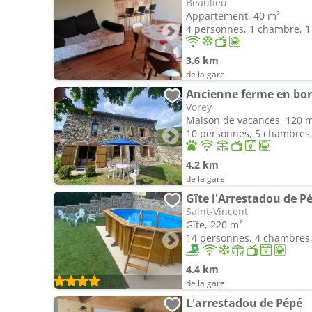
Beaulieu
Appartement, 40 m²
4 personnes, 1 chambre, 1 
3.6 km
de la gare
Vorey
Maison de vacances, 120 
10 personnes, 5 chambres, 
4.2 km
de la gare
Gîte l'Arrestadou de P
Saint-Vincent
Gîte, 220 m²
14 personnes, 4 chambres, 
4.4 km
de la gare
L'arrestadou de Pépé