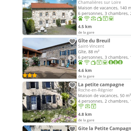
Chamalières sur Loire
Maison de vacances, 140 
6 personnes, 3 chambres, 2
4.5 km
de la gare
Gîte du Breuil
Saint-Vincent
Gîte, 88 m²
6 personnes, 3 chambres, 1
4.6 km
de la gare
La petite campagne
Roche-en-Régnier
Maison de vacances, 50 m²
4 personnes, 2 chambres, 1
4.8 km
de la gare
Gite la Petite Campag