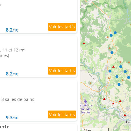
²
8.2
/10
, 11 et 12 m²
nnes)
8.2
/10
3 salles de bains
9.3
/10
erte
5 km