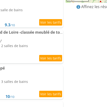
Affinez les ré
salle de bains
9.3
/10
Ancienne ferme en bord de Loire -classée meublé de tourisme 3 étoiles
m²
2 salles de bains
épé
3 salles de bains
10
/10