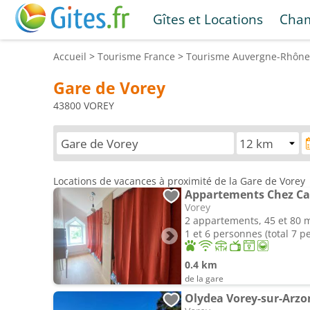
Gîtes et Locations
Cham
Accueil
>
Tourisme
France
>
Tourisme
Auvergne-Rhône
Gare de Vorey
43800 VOREY
Locations de vacances à proximité de la Gare de Vorey
Appartements Chez Ca
Vorey
2 appartements, 45 et 80 
1 et 6 personnes (total 7 p
0.4 km
de la gare
Olydea Vorey-sur-Arzo