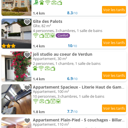
8.3
1.4 km
/10
Gîte des Palots
Gîte, 82 m²
4 personnes, 3 chambres, 1 salle de bains
10
1.4 km
/10
joli studio au coeur de Verdun
Appartement, 30 m²
2 personnes, 1 chambre, 1 salle de bains
6.9
1.4 km
/10
Appartement Spacieux - Literie Haut de Gamme - Billard - Fléchette -Tv 65" - Netflix - Amazon Prime- Lit King Si
Appartement, 100 m²
10 personnes, 3 chambres, 1 salle de bains
7.7
1.8 km
/10
Appartement Plain-Pied - 5 couchages - Billard - BabyFoot - Terrasse - Jardin - Véranda - 4 chambres & canapé co
Appartement, 110 m²