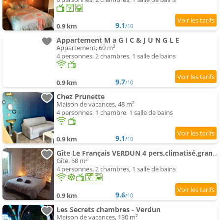
9.1
0.9 km
/10
Appartement M a G I C & J U N G L E
Appartement, 60 m²
4 personnes, 2 chambres, 1 salle de bains
9.7
0.9 km
/10
Chez Prunette
Maison de vacances, 48 m²
4 personnes, 1 chambre, 1 salle de bains
9.1
0.9 km
/10
Gîte Le Français VERDUN 4 pers,climatisé,grand garage,jardin
Gîte, 68 m²
4 personnes, 2 chambres, 1 salle de bains
9.6
0.9 km
/10
Les Secrets chambres - Verdun
Maison de vacances, 130 m²