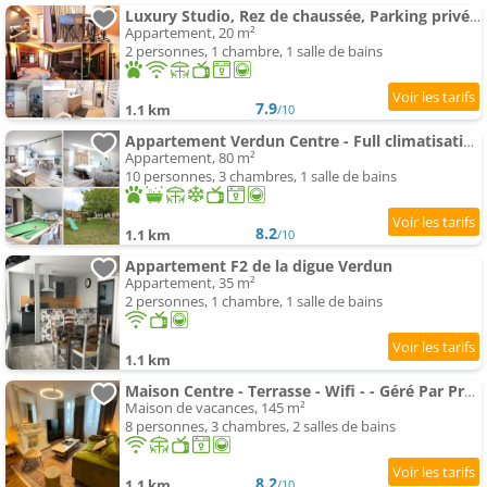
Luxury Studio, Rez de chaussée, Parking privé vidéo surveillance, Canapé haute qualité convertible c
Appartement, 20 m²
2 personnes, 1 chambre, 1 salle de bains
7.9
1.1 km
/10
Appartement Verdun Centre - Full climatisation - 3 chambres - 7 couchages - - Parking Proche - Terr
Appartement, 80 m²
10 personnes, 3 chambres, 1 salle de bains
8.2
1.1 km
/10
Appartement F2 de la digue Verdun
Appartement, 35 m²
2 personnes, 1 chambre, 1 salle de bains
1.1 km
Maison Centre - Terrasse - Wifi - - Géré Par PrestaZen'Services
Maison de vacances, 145 m²
8 personnes, 3 chambres, 2 salles de bains
8.2
1.1 km
/10