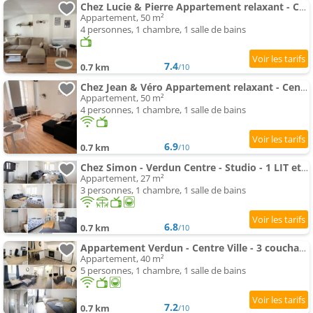
Chez Lucie & Pierre Appartement relaxant - Centre Ville Verdun - Géré par PrestaZen'Services
Appartement, 50 m²
4 personnes, 1 chambre, 1 salle de bains
7.4
0.7 km
/10
Chez Jean & Véro Appartement relaxant - Centre Ville Verdun - Géré par PrestaZen'Services
Appartement, 50 m²
4 personnes, 1 chambre, 1 salle de bains
6.9
0.7 km
/10
Chez Simon - Verdun Centre - Studio - 1 LIT et canapé convertible - Internet et TV - 4 personnes - G
Appartement, 27 m²
3 personnes, 1 chambre, 1 salle de bains
6.8
0.7 km
/10
Appartement Verdun - Centre Ville - 3 couchages - Proche gare - 1 chambre - - Wifi - Géré par Presta
Appartement, 40 m²
5 personnes, 1 chambre, 1 salle de bains
7.2
0.7 km
/10