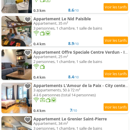
8.6
0.3 km
/10
Appartement Le Nid Paisible
Appartement, 35 m²
3 personnes, 1 chambre, 1 salle de bains
8.9
0.4 km
/10
Appartement Offre Speciale Centre Verdun - Idéal Visites - le Puisatier
Appartement, 25 m²
2 personnes, 1 chambre, 1 salle de bains
8.4
0.4 km
/10
Appartements L'Amour de la Paix - City center - jardin - proche de station - SmartTV65" Netflix & PrimeVideo - Warm c
3 appartements, 50 à 72 m²
4 à 6 personnes (total 14 personnes)
7
0.4 km
/10
Appartement Le Grenier Saint-Pierre
Appartement, 34 m²
3 personnes, 1 chambre, 1 salle de bains