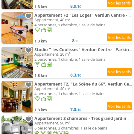
8.9
1.3 km
/10
Appartement F2 "Les Loges" Verdun Centre - Garage motos et vélo, WIFI, Géré par PrestaZen'Services
Appartement, 40 m²
4 personnes, 1 chambre, 1 salle de bains
8
1.3 km
/10
Studio " les Coulisses" Verdun Centre - Parking Moto et Vélo - Wifi - Couchage 1 Grand Lit - Géré Pa
Appartement, 20 m²
2 personnes, 1 chambre, 1 salle de bains
8.3
1.3 km
/10
Appartement F2, "La Scène du 66", Verdun Centre, Garage Motos et Vélo, Wifi, Géré Par Prestazen'Ser
Appartement, 40 m²
4 personnes, 1 chambre, 1 salle de bains
7.3
1.3 km
/10
Appartement 3 chambres - Très grand jardin privée - Terrasse Privée - Garage vélo et moto - Parking voiture priv
Appartement, 90 m²
6 personnes, 3 chambres, 1 salle de bains