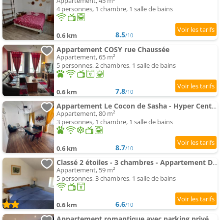
Appartement, 45 m²
4 personnes, 1 chambre, 1 salle de bains
8.5
0.6 km
/10
Appartement COSY rue Chaussée
Appartement, 65 m²
5 personnes, 2 chambres, 1 salle de bains
7.8
0.6 km
/10
Appartement Le Cocon de Sasha - Hyper Centre - Climatisation - Proche Gare
Appartement, 80 m²
3 personnes, 1 chambre, 1 salle de bains
8.7
0.6 km
/10
Classé 2 étoiles - 3 chambres - Appartement Douillet au bord du Quai De Londres dans le cœur de la v
Appartement, 59 m²
5 personnes, 3 chambres, 1 salle de bains
6.6
0.6 km
/10
Appartement romantique avec parking privé - FR-1-585-168