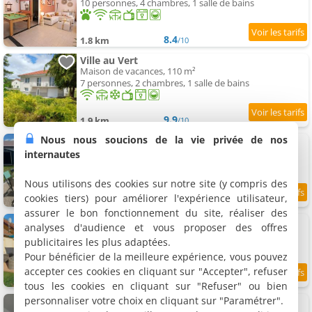
10 personnes, 4 chambres, 1 salle de bains
8.4
1.8 km
/10
Ville au Vert
Maison de vacances, 110 m²
7 personnes, 2 chambres, 1 salle de bains
9.9
1.9 km
/10
Nous nous soucions de la vie privée de nos
Residence
Maison de vacances, 70 m²
internautes
6 personnes, 2 chambres, 1 salle de bains
Nous utilisons des cookies sur notre site (y compris des
cookies tiers) pour améliorer l'expérience utilisateur,
9.6
2.2 km
/10
assurer le bon fonctionnement du site, réaliser des
Maison confortable avec jardin
analyses d'audience et vous proposer des offres
Maison de vacances, 125 m²
publicitaires les plus adaptées.
7 personnes, 4 chambres, 2 salles de bains
Pour bénéficier de la meilleure expérience, vous pouvez
accepter ces cookies en cliquant sur "Accepter", refuser
9.5
2.4 km
/10
tous les cookies en cliquant sur "Refuser" ou bien
personnaliser votre choix en cliquant sur "Paramétrer".
Le nid douillet de Stéphanie
Maison de vacances, 80 m²