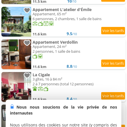
10
11.5 km
/10
Appartement L'atelier d'Émile
Appartement, 65 m²
6 personnes, 2 chambres, 1 salle de bains
9.5
11.6 km
/10
Appartement Verdollin
Appartement, 24 m²
2 personnes, 1 salle de bains
8.8
11.6 km
/10
La Cigale
3 gîtes, 16 à 84 m²
2 à 7 personnes (total 12 personnes)
8.4
11.6 km
/10
Nous nous soucions de la vie privée de nos
Villa des Lucioles 2
Villa, 40 m²
internautes
4 personnes, 1 chambre, 1 salle de bains
Nous utilisons des cookies sur notre site (y compris des