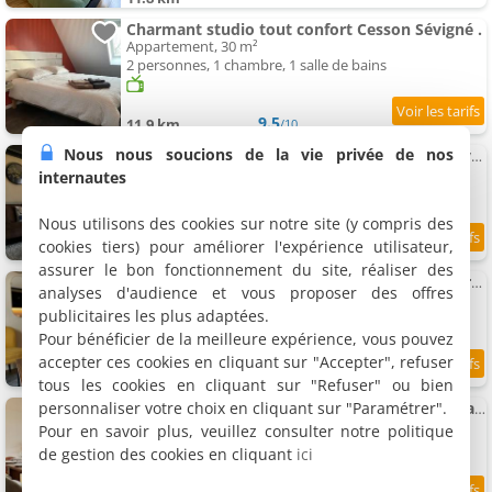
Charmant studio tout confort Cesson Sévigné .
Appartement, 30 m²
2 personnes, 1 chambre, 1 salle de bains
9.5
11.9 km
/10
Nous nous soucions de la vie privée de nos
Appartement Logement cosy indépendant avec jardin et Parking
Appartement, 30 m²
internautes
2 personnes, 1 chambre, 1 salle de bains
Nous utilisons des cookies sur notre site (y compris des
cookies tiers) pour améliorer l'expérience utilisateur,
9.1
11.9 km
/10
assurer le bon fonctionnement du site, réaliser des
Logement zen indépendant avec jardin et parking
analyses d'audience et vous proposer des offres
Maison de vacances, 30 m²
publicitaires les plus adaptées.
2 personnes, 1 salle de bains
Pour bénéficier de la meilleure expérience, vous pouvez
accepter ces cookies en cliquant sur "Accepter", refuser
9.2
11.9 km
/10
tous les cookies en cliquant sur "Refuser" ou bien
personnaliser votre choix en cliquant sur "Paramétrer".
La Maison Contemporaine, Luxe et Elégance aux portes de Rennes
Maison de vacances, 150 m²
Pour en savoir plus, veuillez consulter notre politique
8 personnes, 4 chambres, 2 salles de bains
de gestion des cookies en cliquant
ici