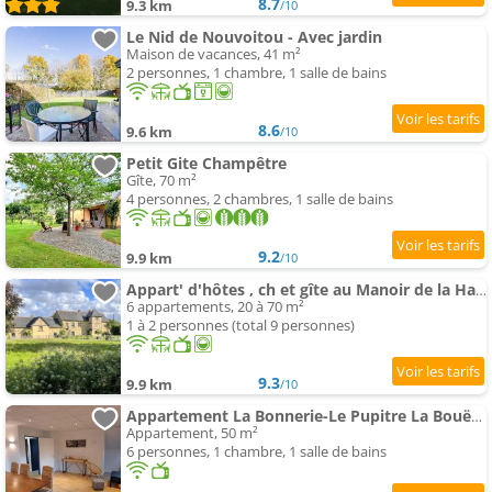
8.7
9.3 km
/10
Le Nid de Nouvoitou - Avec jardin
Maison de vacances, 41 m²
2 personnes, 1 chambre, 1 salle de bains
8.6
9.6 km
/10
Petit Gite Champêtre
Gîte, 70 m²
4 personnes, 2 chambres, 1 salle de bains
9.2
9.9 km
/10
Appart' d'hôtes , ch et gîte au Manoir de la Haute Pilais
6 appartements, 20 à 70 m²
1 à 2 personnes (total 9 personnes)
9.3
9.9 km
/10
Appartement La Bonnerie-Le Pupitre La Bouëxière
Appartement, 50 m²
6 personnes, 1 chambre, 1 salle de bains