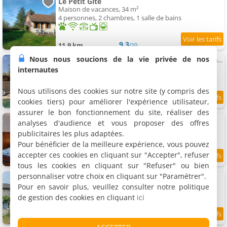
Le Petit Gîte
Maison de vacances, 34 m²
4 personnes, 2 chambres, 1 salle de bains
9.3
11.9 km
/10
Nous nous soucions de la vie privée de nos
Charming 1818 Farmhouse Retreat with Private Pool in Pensol
Maison de vacances, 110 m²
internautes
6 personnes, 2 chambres, 1 salle de bains
Nous utilisons des cookies sur notre site (y compris des
cookies tiers) pour améliorer l'expérience utilisateur,
11.9 km
assurer le bon fonctionnement du site, réaliser des
La petite porcherie
analyses d'audience et vous proposer des offres
Maison de vacances, 45 m²
publicitaires les plus adaptées.
2 personnes, 1 chambre, 1 salle de bains
Pour bénéficier de la meilleure expérience, vous pouvez
accepter ces cookies en cliquant sur "Accepter", refuser
9.5
12 km
/10
tous les cookies en cliquant sur "Refuser" ou bien
personnaliser votre choix en cliquant sur "Paramétrer".
Les taches
Maison de vacances, 90 m²
Pour en savoir plus, veuillez consulter notre politique
5 personnes, 2 chambres, 2 salles de bains
de gestion des cookies en cliquant
ici
12 km