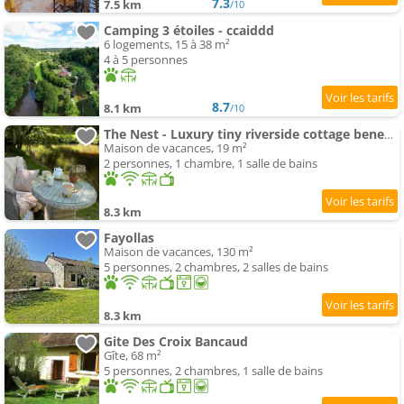
7.3
7.5 km
/10
Camping 3 étoiles - ccaiddd
6 logements, 15 à 38 m²
4 à 5 personnes
8.7
8.1 km
/10
The Nest - Luxury tiny riverside cottage beneath a medieval château
Maison de vacances, 19 m²
2 personnes, 1 chambre, 1 salle de bains
8.3 km
Fayollas
Maison de vacances, 130 m²
5 personnes, 2 chambres, 2 salles de bains
8.3 km
Gite Des Croix Bancaud
Gîte, 68 m²
5 personnes, 2 chambres, 1 salle de bains