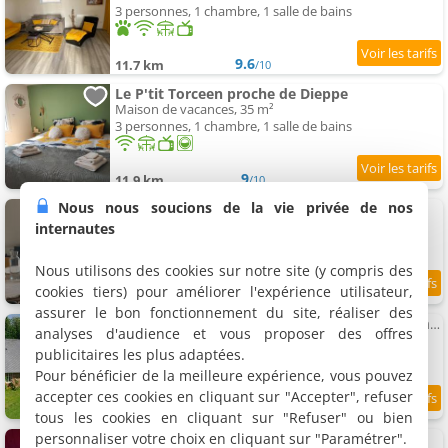
3 personnes, 1 chambre, 1 salle de bains
9.6
11.7 km
/10
Le P'tit Torceen proche de Dieppe
Maison de vacances, 35 m²
3 personnes, 1 chambre, 1 salle de bains
9
11.9 km
/10
Nous nous soucions de la vie privée de nos
Appartement des mésanges
Appartement, 40 m²
internautes
2 personnes, 1 chambre, 1 salle de bains
Nous utilisons des cookies sur notre site (y compris des
cookies tiers) pour améliorer l'expérience utilisateur,
9.7
11.9 km
/10
assurer le bon fonctionnement du site, réaliser des
Petite maison et grand jardin Wifi Mer a 20 minutes
analyses d'audience et vous proposer des offres
Maison de vacances, 50 m²
publicitaires les plus adaptées.
4 personnes, 1 chambre, 1 salle de bains
Pour bénéficier de la meilleure expérience, vous pouvez
accepter ces cookies en cliquant sur "Accepter", refuser
9.5
12 km
/10
tous les cookies en cliquant sur "Refuser" ou bien
personnaliser votre choix en cliquant sur "Paramétrer".
Love Escapade