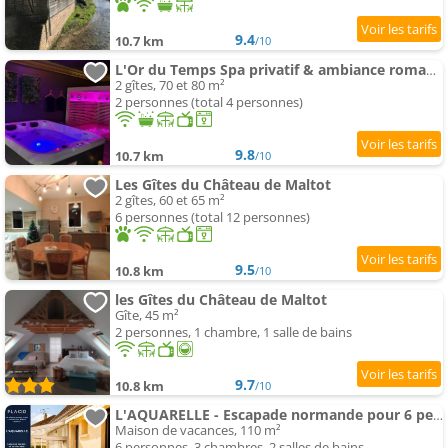
9.4
10.7 km
/10
L'Or du Temps Spa privatif & ambiance romantique
2 gîtes, 70 et 80 m²
2 personnes (total 4 personnes)
9.8
10.7 km
/10
Les Gîtes du Château de Maltot
2 gîtes, 60 et 65 m²
6 personnes (total 12 personnes)
9.5
10.8 km
/10
les Gîtes du Château de Maltot
Gîte, 45 m²
2 personnes, 1 chambre, 1 salle de bains
9.7
10.8 km
/10
L'AQUARELLE - Escapade normande pour 6 pers
Maison de vacances, 110 m²
6 personnes, 3 chambres, 2 salles de bains