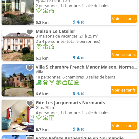
Appartement, 15 m²
2 personnes, 1 chambre, 1 salle de bains
9.4
5.8 km
/10
Maison Le Catelier
3 maisons de vacances, 21 à 25 m²
2 à 4 personnes (total 9 personnes)
9.4
6.3 km
/10
Villa 5 chambre French Manor Maison, Normandy
Villa
18 personnes, 6 chambres, 3 salles de bains
9.4
6.6 km
/10
Gîte Les Jacquemarts Normands
Gîte, 70 m²
4 personnes, 1 chambre, 1 salle de bains
9.8
6.7 km
/10
Votre Refuge Authentique en Normandie