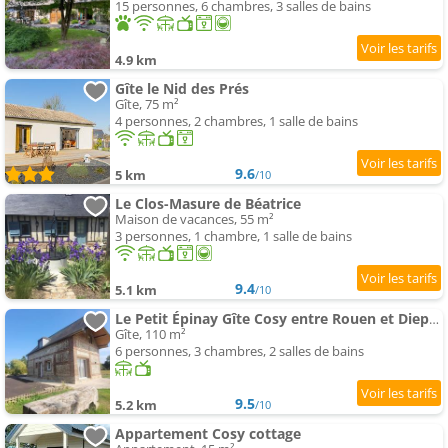
15 personnes, 6 chambres, 3 salles de bains
4.9 km
Gîte le Nid des Prés
Gîte, 75 m²
4 personnes, 2 chambres, 1 salle de bains
9.6
5 km
/10
Le Clos-Masure de Béatrice
Maison de vacances, 55 m²
3 personnes, 1 chambre, 1 salle de bains
9.4
5.1 km
/10
Le Petit Épinay Gîte Cosy entre Rouen et Dieppe
Gîte, 110 m²
6 personnes, 3 chambres, 2 salles de bains
9.5
5.2 km
/10
Appartement Cosy cottage