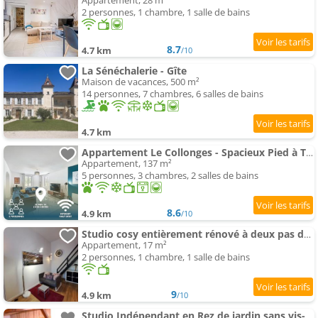
Appartement, 28 m²
2 personnes, 1 chambre, 1 salle de bains
8.7
4.7 km
/10
La Sénéchalerie - Gîte
Maison de vacances, 500 m²
14 personnes, 7 chambres, 6 salles de bains
4.7 km
Appartement Le Collonges - Spacieux Pied à Terre proche Lyon
Appartement, 137 m²
5 personnes, 3 chambres, 2 salles de bains
8.6
4.9 km
/10
Studio cosy entièrement rénové à deux pas de Lyon
Appartement, 17 m²
2 personnes, 1 chambre, 1 salle de bains
9
4.9 km
/10
Studio Indépendant en Rez de jardin sans vis-à-vis