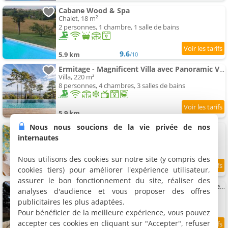
Cabane Wood & Spa
Chalet, 18 m²
2 personnes, 1 chambre, 1 salle de bains
9.6
5.9 km
/10
Ermitage - Magnificent Villa avec Panoramic View Saint-Cyr-au-Mont-d'Or
Villa, 220 m²
8 personnes, 4 chambres, 3 salles de bains
5.9 km
Nous nous soucions de la vie privée de nos
Studio meublé Saint-Cyr-au-mont-d'or
Appartement, 22 m²
internautes
1 personne, 1 chambre, 1 salle de bains
Nous utilisons des cookies sur notre site (y compris des
cookies tiers) pour améliorer l'expérience utilisateur,
8.7
5.9 km
/10
assurer le bon fonctionnement du site, réaliser des
Appartement Corps de ferme à 10 minutes de Lyon
analyses d'audience et vous proposer des offres
Appartement, 240 m²
publicitaires les plus adaptées.
6 personnes, 3 chambres, 2 salles de bains
Pour bénéficier de la meilleure expérience, vous pouvez
accepter ces cookies en cliquant sur "Accepter", refuser